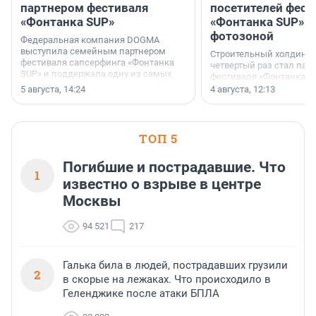
партнером фестиваля
посетителей фест
«Фонтанка SUP»
«Фонтанка SUP» я
фотозоной
Федеральная компания DOGMA
выступила семейным партнером
Строительный холдинг 
фестиваля сапсерфинга «Фонтанка
четвертый раз стал пар
SUP» и поддержала одну из самых
фестиваля «Фонтанка S
ярких и романтичных номинаций —
раз компания стремится
5 августа, 14:24
4 августа, 12:13
«SUP-свадьба».
привезти корпоративну
и подарить настоящий 
посетителям фестиваля
необычной фотозоне.
ТОП 5
Погибшие и пострадавшие. Что
1
известно о взрыве в центре
Москвы
94 521
217
Галька била в людей, пострадавших грузили
2
в скорые на лежаках. Что происходило в
Геленджике после атаки БПЛА