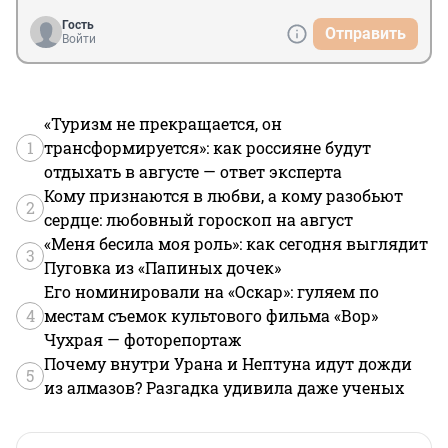
Гость
Отправить
Войти
«Туризм не прекращается, он
1
трансформируется»: как россияне будут
отдыхать в августе — ответ эксперта
Кому признаются в любви, а кому разобьют
2
сердце: любовный гороскоп на август
«Меня бесила моя роль»: как сегодня выглядит
3
Пуговка из «Папиных дочек»
Его номинировали на «Оскар»: гуляем по
4
местам съемок культового фильма «Вор»
Чухрая — фоторепортаж
Почему внутри Урана и Нептуна идут дожди
5
из алмазов? Разгадка удивила даже ученых