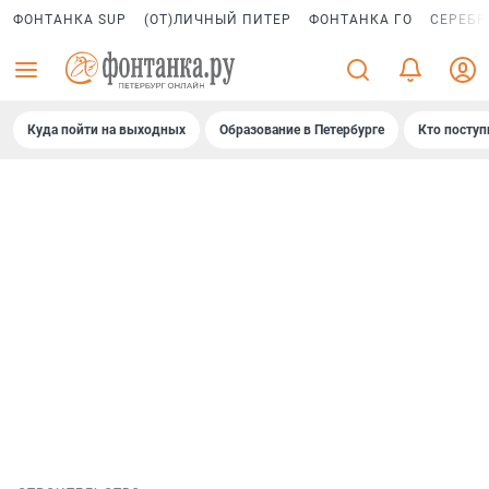
ФОНТАНКА SUP
(ОТ)ЛИЧНЫЙ ПИТЕР
ФОНТАНКА ГО
СЕРЕБР
Куда пойти на выходных
Образование в Петербурге
Кто поступ