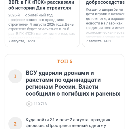
ВВП: в ГК «ПСК» рассказали
добрососедства
об истории Дня строителя
Когда-то дворы были ме
дети играли в казаков-
2026-й — юбилейный год
до темноты, а взрослые
профессионального праздника
новости на лавочках. В 1
строителей. 9 августа 2026 года День
традиция почти исчезл
строителя будет отмечаться в 70-й
экономическая нестаби
раз. В ГК «ПСК» напомнили о том, как
отсутствие ухода за те
появился праздник и как
7 августа, 16:20
7 августа, 14:50
сделали своё дело.
поменялась роль строительства.
ТОП 5
ВСУ ударили дронами и
1
ракетами по одиннадцати
регионам России. Власти
сообщили о погибших и раненых
110 718
Куда пойти 31 июля–2 августа: праздник
2
флоксов, «Пространственный сдвиг» у