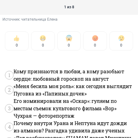
1 из 8
Источник: 
читательница Елена
0
0
0
0
0
Кому признаются в любви, а кому разобьют
1
сердце: любовный гороскоп на август
«Меня бесила моя роль»: как сегодня выглядит
2
Пуговка из «Папиных дочек»
Его номинировали на «Оскар»: гуляем по
3
местам съемок культового фильма «Вор»
Чухрая — фоторепортаж
Почему внутри Урана и Нептуна идут дожди
4
из алмазов? Разгадка удивила даже ученых
«Дед разбушевался»: SHAMAN довел Мизулину