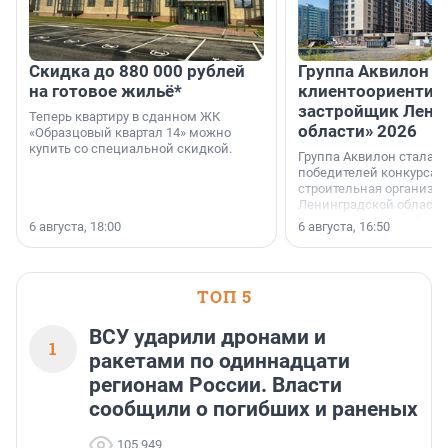
Скидка до 880 000 рублей
Группа Аквилон 
на готовое жильё*
клиентоориентир
застройщик Лени
Теперь квартиру в сданном ЖК
области» 2026
«Образцовый квартал 14» можно
купить со специальной скидкой.
Группа Аквилон стала 
победителей конкурса 
строительная организа
Ленинградской области 
номинации «Самый
6 августа, 18:00
6 августа, 16:50
клиентоориентированн
застройщик Ленинград
области».
ТОП 5
ВСУ ударили дронами и
1
ракетами по одиннадцати
регионам России. Власти
сообщили о погибших и раненых
105 949