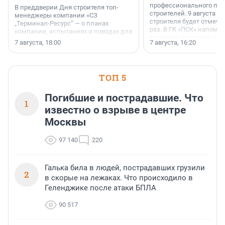
профессионального пр
В преддверии Дня строителя топ-
строителей. 9 августа 2
менеджеры компании «СЗ
строителя будет отмечат
„Терминал-Ресурс“ — о планах
раз. В ГК «ПСК» напомни
компании, испытаниях и поводах для
появился праздник и к
осторожного оптимизма.
7 августа, 18:00
7 августа, 16:20
поменялась роль строит
ТОП 5
Погибшие и пострадавшие. Что
1
известно о взрыве в центре
Москвы
97 140
220
Галька била в людей, пострадавших грузили
2
в скорые на лежаках. Что происходило в
Геленджике после атаки БПЛА
90 517