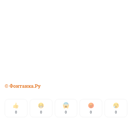
© Фонтанка.Ру
0
0
0
0
0