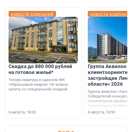
НОВОСТИ КОМПАНИЙ
НОВОСТИ КОМПАНИ
Скидка до 880 000 рублей
Группа Аквилон 
на готовое жильё*
клиентоориентир
застройщик Лени
Теперь квартиру в сданном ЖК
области» 2026
«Образцовый квартал 14» можно
купить со специальной скидкой.
Группа Аквилон стала 
победителей конкурса 
строительная организа
Ленинградской области 
номинации «Самый
6 августа, 18:00
6 августа, 16:50
клиентоориентированн
застройщик Ленинград
области».