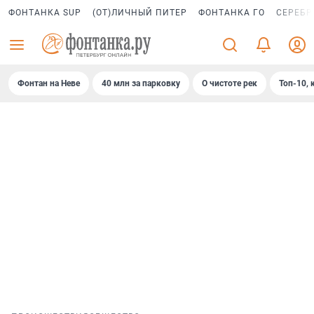
ФОНТАНКА SUP
(ОТ)ЛИЧНЫЙ ПИТЕР
ФОНТАНКА ГО
СЕРЕБР
Фонтан на Неве
40 млн за парковку
О чистоте рек
Топ-10, 