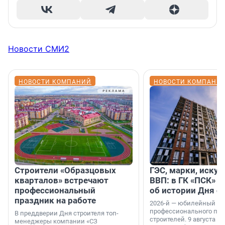
Новости СМИ2
НОВОСТИ КОМПАНИЙ
НОВОСТИ КОМПАНИ
Строители «Образцовых
ГЭС, марки, искус
кварталов» встречают
ВВП: в ГК «ПСК» р
профессиональный
об истории Дня с
праздник на работе
2026-й — юбилейный го
профессионального пр
В преддверии Дня строителя топ-
строителей. 9 августа 2
менеджеры компании «СЗ