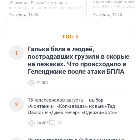
строителя будет отмечат
„Терминал-Ресурс“ — о планах
раз. В ГК «ПСК» напомни
компании, испытаниях и поводах для
появился праздник и к
осторожного оптимизма.
7 августа, 18:00
7 августа, 16:20
поменялась роль строит
ТОП 5
Галька била в людей,
1
пострадавших грузили в скорые
на лежаках. Что происходило в
Геленджике после атаки БПЛА
91 304
15 телесериалов августа — выбор
2
«Фонтанки»: «Коп-звезда», новые «Тед
Лассо» и «Джек Ричер», «Одержимость»
74 885
27