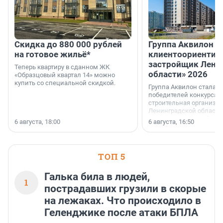
Скидка до 880 000 рублей
Группа Аквилон 
на готовое жильё*
клиентоориентир
застройщик Лени
Теперь квартиру в сданном ЖК
области» 2026
«Образцовый квартал 14» можно
купить со специальной скидкой.
Группа Аквилон стала 
победителей конкурса 
строительная организа
Ленинградской области 
номинации «Самый
6 августа, 18:00
6 августа, 16:50
клиентоориентированн
застройщик Ленинград
области».
ТОП 5
Галька била в людей,
1
пострадавших грузили в скорые
на лежаках. Что происходило в
Геленджике после атаки БПЛА