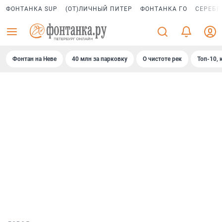
ФОНТАНКА SUP
(ОТ)ЛИЧНЫЙ ПИТЕР
ФОНТАНКА ГО
СЕРЕБР
Фонтан на Неве
40 млн за парковку
О чистоте рек
Топ-10, 