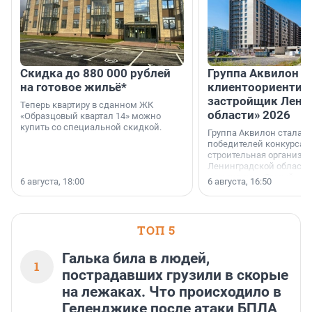
Скидка до 880 000 рублей
Группа Аквилон 
на готовое жильё*
клиентоориентир
застройщик Лени
Теперь квартиру в сданном ЖК
области» 2026
«Образцовый квартал 14» можно
купить со специальной скидкой.
Группа Аквилон стала 
победителей конкурса 
строительная организа
Ленинградской области 
номинации «Самый
6 августа, 18:00
6 августа, 16:50
клиентоориентированн
застройщик Ленинград
области».
ТОП 5
Галька била в людей,
1
пострадавших грузили в скорые
на лежаках. Что происходило в
Геленджике после атаки БПЛА