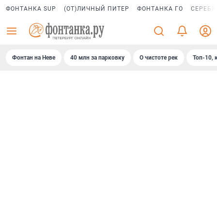
ФОНТАНКА SUP
(ОТ)ЛИЧНЫЙ ПИТЕР
ФОНТАНКА ГО
СЕРЕБР
Фонтан на Неве
40 млн за парковку
О чистоте рек
Топ-10, 