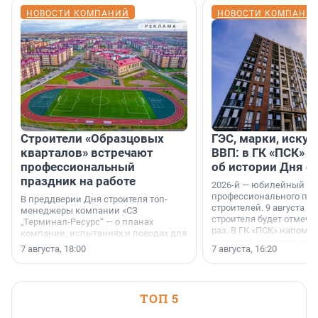
НОВОСТИ КОМПАНИЙ
НОВОСТИ КОМПАНИ
Строители «Образцовых
ГЭС, марки, искус
кварталов» встречают
ВВП: в ГК «ПСК» р
профессиональный
об истории Дня с
праздник на работе
2026-й — юбилейный го
профессионального пр
В преддверии Дня строителя топ-
строителей. 9 августа 2
менеджеры компании «СЗ
строителя будет отмечат
„Терминал-Ресурс“ — о планах
раз. В ГК «ПСК» напомни
компании, испытаниях и поводах для
появился праздник и к
осторожного оптимизма.
7 августа, 18:00
7 августа, 16:20
поменялась роль строит
ТОП 5