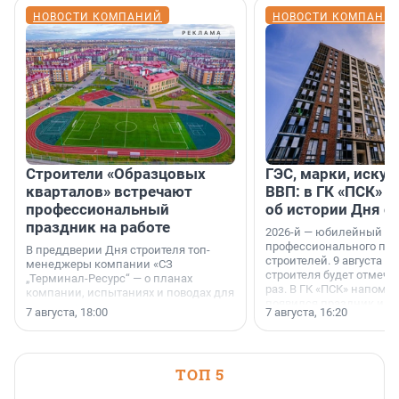
НОВОСТИ КОМПАНИЙ
НОВОСТИ КОМПАНИ
Строители «Образцовых
ГЭС, марки, искус
кварталов» встречают
ВВП: в ГК «ПСК» р
профессиональный
об истории Дня с
праздник на работе
2026-й — юбилейный го
профессионального пр
В преддверии Дня строителя топ-
строителей. 9 августа 2
менеджеры компании «СЗ
строителя будет отмечат
„Терминал-Ресурс“ — о планах
раз. В ГК «ПСК» напомни
компании, испытаниях и поводах для
появился праздник и к
осторожного оптимизма.
7 августа, 18:00
7 августа, 16:20
поменялась роль строит
ТОП 5