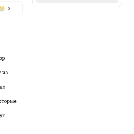
0
ор
 из
но
которые
ут