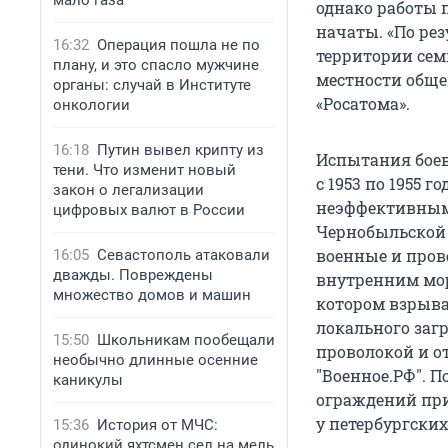
мало газа
однако работы 
начаты. «По рез
16:32
Операция пошла не по
терри­тории се
плану, и это спасло мужчине
мест­ности обще
органы: случай в Институте
«Росатома».
онкологии
16:18
Путин вывел крипту из
Испытания боев
тени. Что изменит новый
с 1953 по 1955 
закон о легализации
неэффективным,
цифровых валют в России
Чернобыльской 
военные и пров
16:05
Севастополь атаковали
дважды. Повреждены
внутренним мор
множество домов и машин
котором взрыва
локального заг
15:50
Школьникам пообещали
проволокой и о
необычно длинные осенние
"Военное.РФ". 
каникулы
ограждений при
у петербургских
15:36
История от МЧС:
одинокий яхтсмен сел на мель