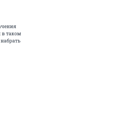
ачения
 в таком
 набрать