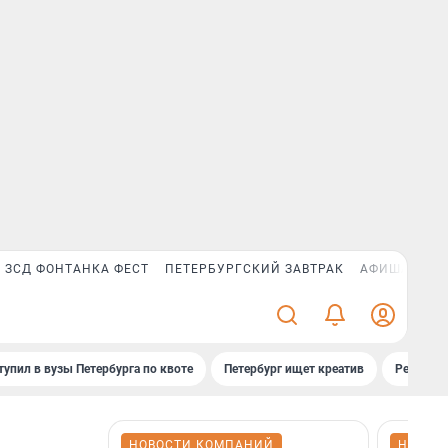
ЗСД ФОНТАНКА ФЕСТ
ПЕТЕРБУРГСКИЙ ЗАВТРАК
АФИША PLUS
тупил в вузы Петербурга по квоте
Петербург ищет креатив
Рейтинги
НОВОСТИ КОМПАНИЙ
НОВОС