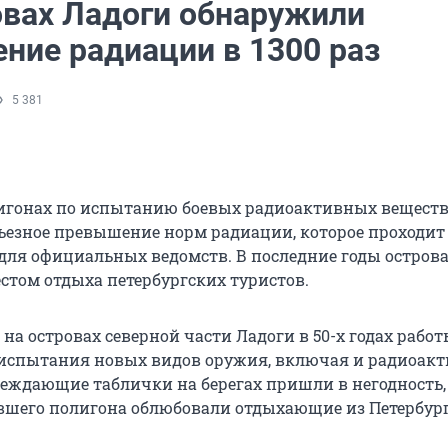
овах Ладоги обнаружили
ние радиации в 1300 раз
5 381
игонах по испытанию боевых радиоактивных вещест
ьезное превышение норм радиации, которое проходит
ля официальных ведомств. В последние годы острова
том отдыха петербургских туристов.
а островах северной части Ладоги в 50-х годах рабо
испытания новых видов оружия, включая и радиоакти
реждающие таблички на берегах пришли в негодность,
шего полигона облюбовали отдыхающие из Петербург