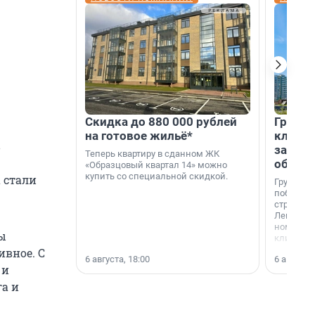
Скидка до 880 000 рублей
Группа
на готовое жильё*
клиен
в
застро
Теперь квартиру в сданном ЖК
област
«Образцовый квартал 14» можно
купить со специальной скидкой.
 стали
Группа А
победите
строител
Ленингра
номинац
ты
клиенто
застройщ
вное. С
6 августа, 18:00
6 августа,
области»
 и
а и