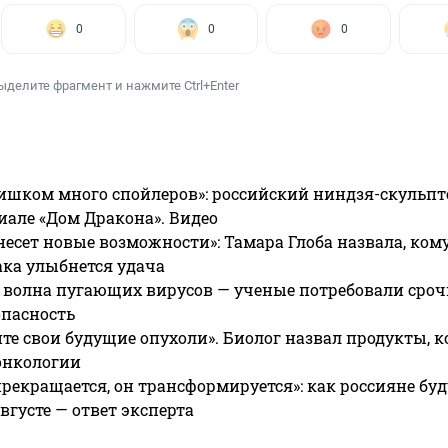
0
0
0
ыделите фрагмент и нажмите Ctrl+Enter
ишком много спойлеров»: российский ниндзя-скульпт
риале «Дом Дракона». Видео
несет новые возможности»: Тамара Глоба назвала, кому
ака улыбнется удача
 волна пугающих вирусов — ученые потребовали сроч
опасность
те свои будущие опухоли». Биолог назвал продукты, 
онкологии
прекращается, он трансформируется»: как россияне буд
вгусте — ответ эксперта