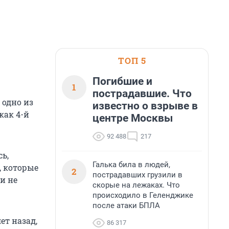
ТОП 5
Погибшие и
1
пострадавшие. Что
 одно из
известно о взрыве в
как 4-й
центре Москвы
92 488
217
ь,
Галька била в людей,
, которые
2
пострадавших грузили в
и не
скорые на лежаках. Что
происходило в Геленджике
после атаки БПЛА
ет назад,
86 317