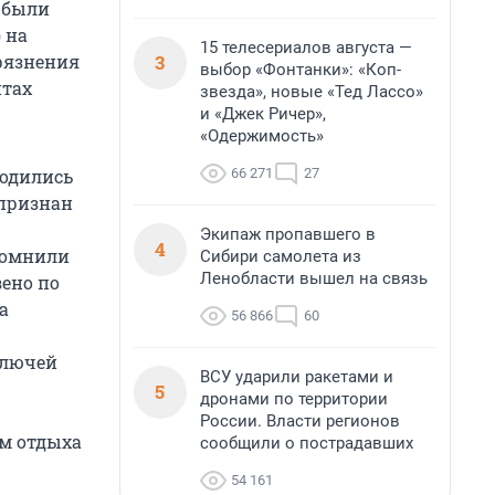
 были
 на
15 телесериалов августа —
3
грязнения
выбор «Фонтанки»: «Коп-
нтах
звезда», новые «Тед Лассо»
и «Джек Ричер»,
«Одержимость»
66 271
27
водились
 признан
Экипаж пропавшего в
4
помнили
Сибири самолета из
Ленобласти вышел на связь
зено по
а
56 866
60
олючей
ВСУ ударили ракетами и
5
дронами по территории
России. Власти регионов
ом отдыха
сообщили о пострадавших
54 161