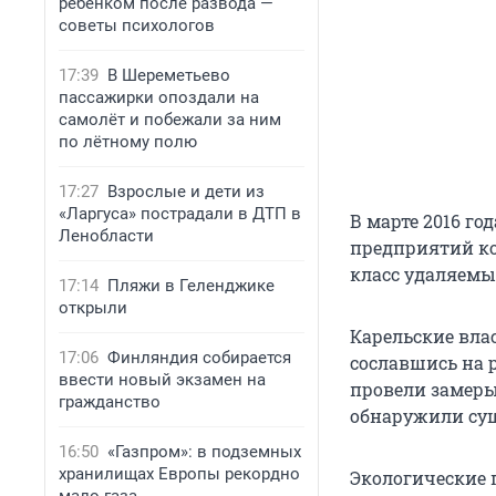
ребенком после развода —
советы психологов
17:39
В Шереметьево
пассажирки опоздали на
самолёт и побежали за ним
по лётному полю
17:27
Взрослые и дети из
«Ларгуса» пострадали в ДТП в
В марте 2016 го
Ленобласти
предприятий ко
класс удаляемы
17:14
Пляжи в Геленджике
открыли
Карельские влас
17:06
Финляндия собирается
сославшись на 
ввести новый экзамен на
провели замеры
гражданство
обнаружили су
16:50
«Газпром»: в подземных
хранилищах Европы рекордно
Экологические 