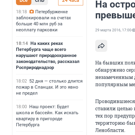
Все
СПБ
24 часа
На остр
18:18
Петербурженке
превыше
заблокировали на счетах
больше 40 млн руб за
неоплату парковки
29 марта 2016, 17:00
18:14
На каких реках
Петербурга чаще всего
нарушают природоохранное
законодательство, рассказал
На бывших пол
Росприроднадзор
обнаружено сер
незамеченным д
18:02
52 дня — столько длится
популярным мес
пожар в Сланцах. И это явно
не предел
Проводившиеся н
18:00
Наш проект: Будет
ставили целью 
школа и бассейн. Как искать
тех пор предуп
квартиру в пригороде
территорию быв
Петербурга
Ленобласти.