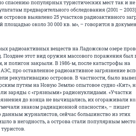
по спасению популярных туристических мест так и не
ультатам предварительного обследования (2001 – 2003)
ми островов выявлено 25 участков радиоактивного за
й площадью около 30 000 кв. м», – говорится в докуме
ых радиоактивных веществ на Ладожском озере про
год. Позднее этот вид оружия массового поражения был
 и полигон закрыли. В 1986-м, после катастрофы на
АЭС, про оставленное радиоактивное загрязнение вс
ели рекультивацию островов. В частности, было выве
ским путям на Новую Землю опытовое судно «Кит», н
ли заряды с «грязными» радионуклидами. «Участки
рязнения до конца не вычищались, их огораживали к
тмечали знаком радиационной опасности», – пишет
По данным журналистов, сейчас большинство из этих
шло в негодность, а острова стали популярным мест
 туристов.