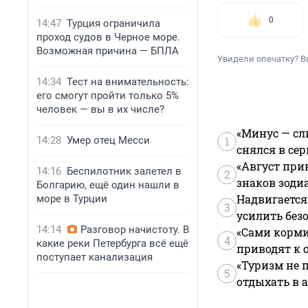
0
14:47
Турция ограничила
проход судов в Черное море.
Возможная причина — БПЛА
Увидели опечатку? В
14:34
Тест на внимательность:
его смогут пройти только 5%
человек — вы в их числе?
«Минус — сл
14:28
Умер отец Месси
1
снялся в се
«Август при
14:16
Беспилотник залетел в
2
знаков зоди
Болгарию, ещё один нашли в
Надвигается
море в Турции
3
усилить без
14:14
Разговор начистоту. В
«Сами корми
4
какие реки Петербурга всё ещё
приводят к 
поступает канализация
«Туризм не 
5
отдыхать в а