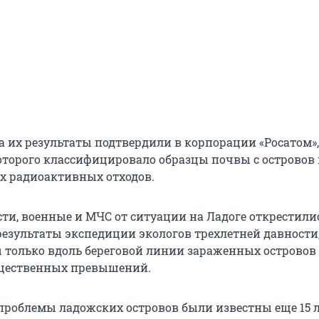
да их результаты подтвердили в корпорации «Росатом»,
торого классифицировало образцы почвы с островов 
х радиоактивных отходов.
ти, военные и МЧС от ситуации на Ладоге открестилис
результаты экспедиции экологов трехлетней давности
 только вдоль береговой линии зараженных островов 
щественных превышений.
проблемы ладожских островов были известны еще 15 л