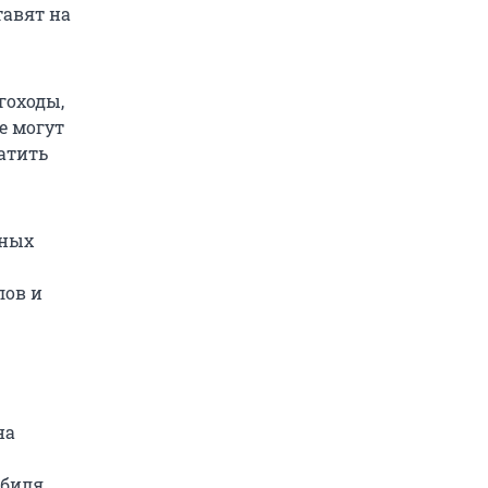
тавят на
гоходы,
е могут
атить
ьных
лов и
на
биля,