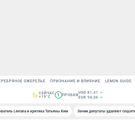
ЕРЕБРЯНОЕ ОЖЕРЕЛЬЕ
ПРИЗНАНИЕ И ВЛИЯНИЕ
LEMON GUIDE
USD 81,41
СЕЙЧАС
1
ПРОБКИ
+19°C
EUR 94,06
ователь Levrana и критика Татьяны Ким
Зачем депутаты удаляют соцсет