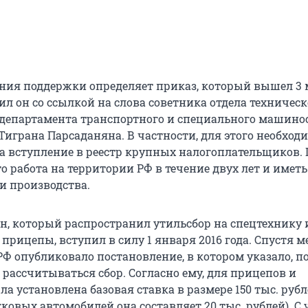
ния поддержки определяет приказ, который вышел 3 
щил он со ссылкой на слова советника отдела техническ
департамента транспортного и специального машино
играна Парсаданяна. В частности, для этого необходи
на вступление в реестр крупных налогоплательщиков.
о работа на территории РФ в течение двух лет и иметь
и производства.
н, который распространил утильсбор на спецтехнику 
рицепы, вступил в силу 1 января 2016 года. Спустя м
РФ опубликовало постановление, в котором указало, п
рассчитываться сбор. Согласно ему, для прицепов и
а установлена базовая ставка в размере 150 тыс. рубл
гковых автомобилей она составляет 20 тыс. рублей). С