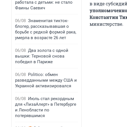
работала с детьми: не стало
в виде субсидий
Фаины Саевич
уполномоченног
Константин Ти
06/08
Знаменитая тикток-
министерстве.
блогер, рассказывавшая о
борьбе с редкой формой рака,
умерла в возрасте 26 лет
06/08
Два золота с одной
вышки: Терновой снова
победил в Париже
06/08
Politico: обмен
разведданными между США и
Украиной активизировался
06/08
Июль стал рекордным
для «ЛизаАлерт» в Петербурге
и Ленобласти по
потерявшимся