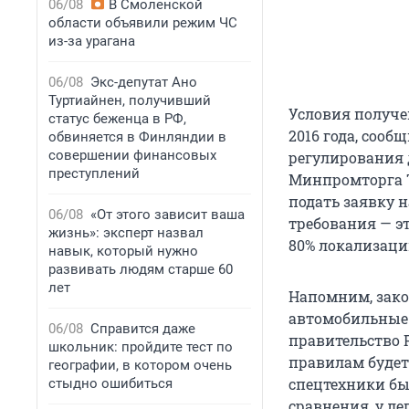
06/08
В Смоленской
области объявили режим ЧС
из-за урагана
06/08
Экс-депутат Ано
Туртиайнен, получивший
Условия получе
статус беженца в РФ,
2016 года, сооб
обвиняется в Финляндии в
совершении финансовых
регулирования 
преступлений
Минпромторга Т
подать заявку 
06/08
«От этого зависит ваша
требования — эт
жизнь»: эксперт назвал
80% локализаци
навык, который нужно
развивать людям старше 60
лет
Напомним, зако
автомобильные п
06/08
Справится даже
правительство 
школьник: пройдите тест по
правилам будет 
географии, в котором очень
спецтехники был
стыдно ошибиться
сравнения, у ле