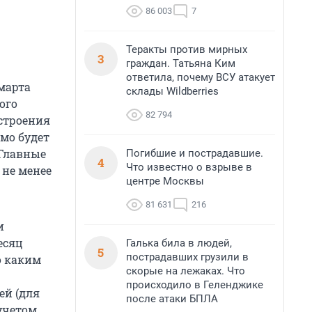
86 003
7
Теракты против мирных
3
граждан. Татьяна Ким
ответила, почему ВСУ атакует
марта
склады Wildberries
ого
82 794
строения
мо будет
 Главные
Погибшие и пострадавшие.
4
Что известно о взрыве в
 не менее
центре Москвы
81 631
216
и
есяц
Галька била в людей,
5
пострадавших грузили в
о каким
скорые на лежаках. Что
происходило в Геленджике
ей (для
после атаки БПЛА
 учетом