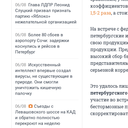
06/08
Глава ЛДПР Леонид
коэффициентов
Слуцкий призвал признать
1,5-2 раза
, а ст
партию «Яблоко»
нежелательной организацией
На встрече с ф
06/08
Более 80 сбоев в
петербургские 
аэропорту Сочи: задержки
свою продукцию
коснулись и рейсов в
продукции. Пре
Петербург
высокий сбор бы
представителям
06/08
Искусственный
серьезной корр
интеллект впервые создал
вирусы, не существующие в
природе. Они смогли
Это удалось лиш
уничтожить кишечную
петербургского
палочку
участие во вст
бестормозные п
06/08
Съезды с
Левашовского шоссе на КАД
скорректировать
и обратно полностью
перекроют на неделю