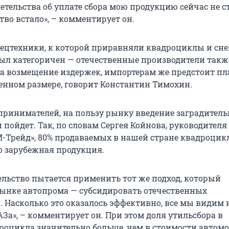
детельства об уплате сбора мою продукцию сейчас не с
тво встало», – комментирует он.
ецтехники, к которой приравняли квадроциклы и сне
л категоричен — отечественные производители такж
а возмещение издержек, импортерам же предстоит пл
ленном размере, говорит Константин Тимохин.
принимателей, на пользу рынку введение заградител
пойдет. Так, по словам Сергея Койнова, руководителя
-Трейд», 80% продаваемых в нашей стране квадроцик
то зарубежная продукция.
ельство пытается применить тот же подход, который
рынке автопрома — субсидировать отечественных
. Насколько это оказалось эффективно, все мы видим 
За», – комментирует он. При этом доля утильсбора в
роцикла значительно больше, чем в стоимости автомо