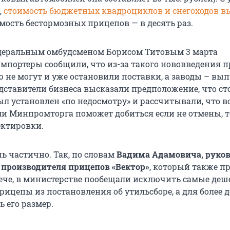
,
стоимость бюджетных квадроциклов и снегоходов в
оимость бестормозных прицепов — в десять раз.
едеральным омбудсменом Борисом Титовым 3 марта
импортеры сообщили, что из-за такого нововведения п
 не могут и уже остановили поставки, а заводы – вып
дставители бизнеса высказали предположение, что ст
л установлен «по недосмотру» и рассчитывали, что в
и Минпромторга поможет добиться если не отмены, т
ектировки.
ь частично. Так, по словам
Вадима Адамовича, руко
 производителя прицепов «Вектор»
, который также п
рече, в министерстве пообещали исключить самые де
рицепы из постановления об утильсборе, а для более 
 его размер.