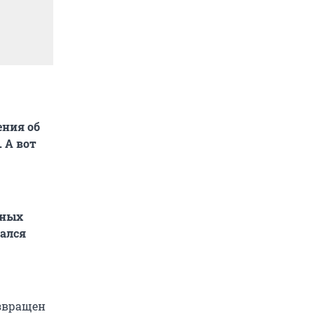
ния об
. А вот
ьных
зался
озвращен