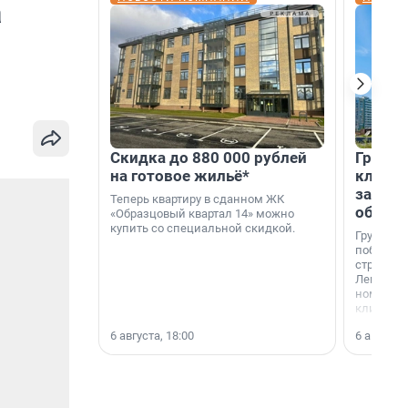
а
Скидка до 880 000 рублей
Группа
на готовое жильё*
клиен
застро
Теперь квартиру в сданном ЖК
област
«Образцовый квартал 14» можно
купить со специальной скидкой.
Группа А
победите
строител
Ленингра
номинац
клиенто
застройщ
6 августа, 18:00
6 августа,
области»