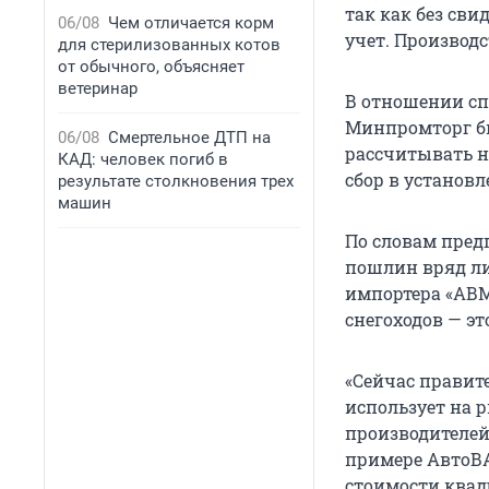
так как без сви
06/08
Чем отличается корм
учет. Производс
для стерилизованных котов
от обычного, объясняет
ветеринар
В отношении сп
Минпромторг бы
06/08
Смертельное ДТП на
рассчитывать н
КАД: человек погиб в
сбор в установ
результате столкновения трех
машин
По словам пред
пошлин вряд ли 
импортера «АВМ
снегоходов — э
«Сейчас правит
использует на 
производителей
примере АвтоВА
стоимости квад