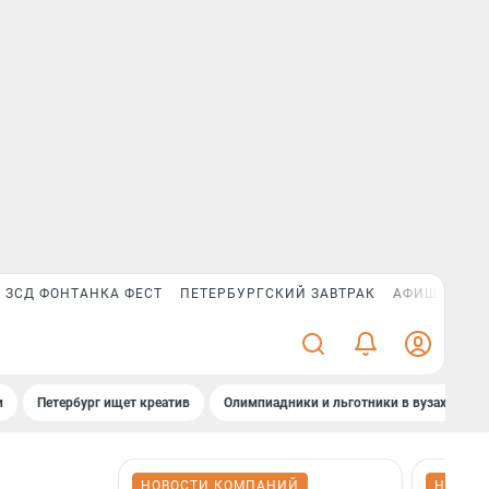
ЗСД ФОНТАНКА ФЕСТ
ПЕТЕРБУРГСКИЙ ЗАВТРАК
АФИША PLUS
и
Петербург ищет креатив
Олимпиадники и льготники в вузах СПб
НОВОСТИ КОМПАНИЙ
НОВОС