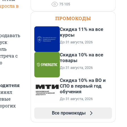
75 105
ыросла в
ПРОМОКОДЫ
Скидка 11% на все
курсы
родавать
уск
До 31 августа, 2026
оль
Скидка 10% на все
стреча с
товары
о
До 31 августа, 2026
Скидка 10% на ВО и
водителя
СПО в первый год
обучения
ринял
шевые
До 31 августа, 2026
дорогих
Все промокоды