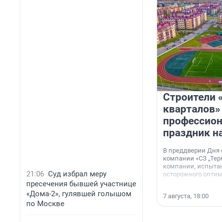
Строители 
кварталов»
профессио
праздник н
В преддверии Дня
компании «СЗ „Тер
компании, испытан
21:06
Суд избрал меру
осторожного опти
пресечения бывшей участнице
«Дома-2», гулявшей голышом
7 августа, 18:00
по Москве