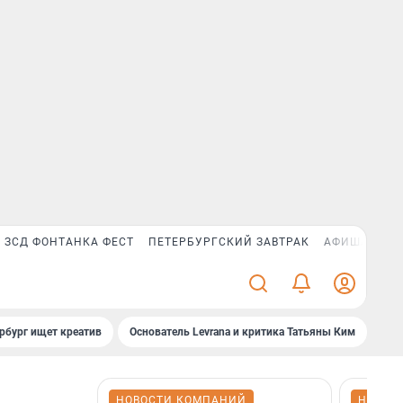
ЗСД ФОНТАНКА ФЕСТ
ПЕТЕРБУРГСКИЙ ЗАВТРАК
АФИША PLUS
рбург ищет креатив
Основатель Levrana и критика Татьяны Ким
Зач
НОВОСТИ КОМПАНИЙ
НОВОС