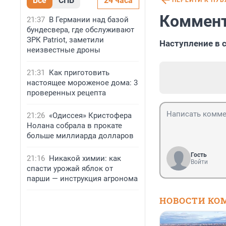
Все
СПБ
24 часа
ПЕРЕЙТИ К ПУ
Коммент
21:37
В Германии над базой
бундесвера, где обслуживают
ЗРК Patriot, заметили
Наступление в 
неизвестные дроны
21:31
Как приготовить
настоящее мороженое дома: 3
проверенных рецепта
21:26
«Одиссея» Кристофера
Нолана собрала в прокате
больше миллиарда долларов
Гость
21:16
Никакой химии: как
Войти
спасти урожай яблок от
парши — инструкция агронома
НОВОСТИ КО