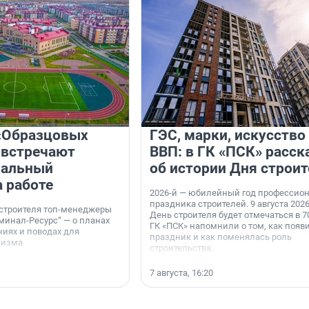
«Образцовых
ГЭС, марки, искусство
 встречают
ВВП: в ГК «ПСК» расск
нальный
об истории Дня строит
а работе
2026-й — юбилейный год профессио
праздника строителей. 9 августа 2026
 строителя топ-менеджеры
День строителя будет отмечаться в 70
минал-Ресурс“ — о планах
ГК «ПСК» напомнили о том, как появ
иях и поводах для
праздник и как поменялась роль
мизма.
строительства.
7 августа, 16:20