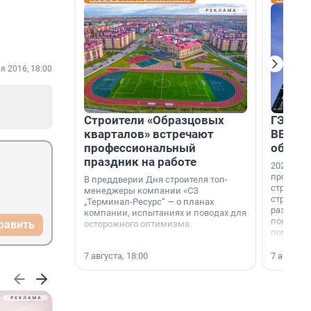
я 2016, 18:00
Строители «Образцовых
ГЭС, м
кварталов» встречают
ВВП: в
профессиональный
об ист
праздник на работе
2026-й —
професси
В преддверии Дня строителя топ-
строителе
менеджеры компании «СЗ
строителя
„Терминал-Ресурс“ — о планах
раз. В ГК
компании, испытаниях и поводах для
появился
равить
осторожного оптимизма.
поменяла
7 августа, 18:00
7 августа,