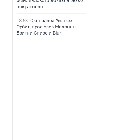
Финляндского вокзала резко
покраснело
18:53
Скончался Уильям
Орбит, продюсер Мадонны,
Бритни Спирс и Blur