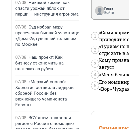
07/08
Никакой химии: как
спасти урожай яблок от
Гость
Войти
парши — инструкция агронома
07/08
Суд избрал меру
«Сами корми
пресечения бывшей участнице
1
«Дома-2», гулявшей голышом
приводят к 
по Москве
«Туризм не 
2
отдыхать в а
07/08
Наш проект: Как
Кому призна
бизнесу сэкономить на
3
август
платежах за рубеж
4
«Меня бесил
Его номинир
07/08
«Мерзкий способ»:
5
Хорватия оставила лидеров
«Вор» Чухра
сборной России без
важнейшего чемпионата
Европы
07/08
ВСУ днем атаковали
регионы России с помощью
Самые ярки