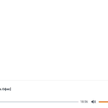
а.Офис]
18:56
Mute