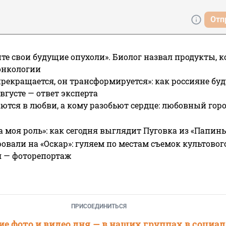
Отп
те свои будущие опухоли». Биолог назвал продукты, 
онкологии
прекращается, он трансформируется»: как россияне буд
вгусте — ответ эксперта
ются в любви, а кому разобьют сердце: любовный гор
а моя роль»: как сегодня выглядит Пуговка из «Папин
овали на «Оскар»: гуляем по местам съемок культово
я — фоторепортаж
ПРИСОЕДИНИТЬСЯ
е фото и видео дня — в наших группах в социа