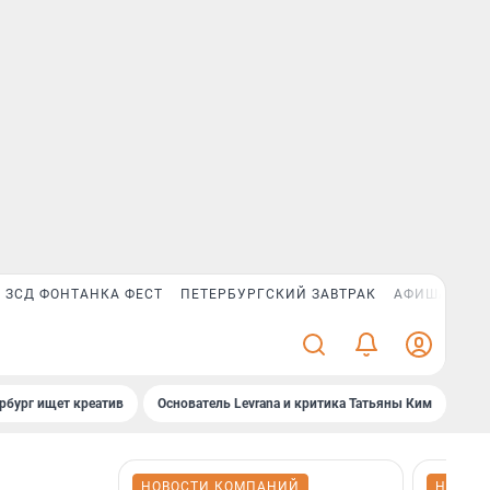
ЗСД ФОНТАНКА ФЕСТ
ПЕТЕРБУРГСКИЙ ЗАВТРАК
АФИША PLUS
рбург ищет креатив
Основатель Levrana и критика Татьяны Ким
Зач
НОВОСТИ КОМПАНИЙ
НОВОС