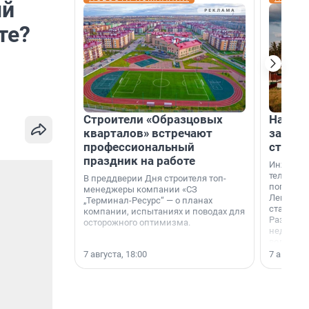
ый
те?
Строители «Образцовых
На вод
кварталов» встречают
зарабо
профессиональный
станци
праздник на работе
Инженер
телеком-
В преддверии Дня строителя топ-
популярн
менеджеры компании «СЗ
Ленингра
„Терминал-Ресурс“ — о планах
станции 
компании, испытаниях и поводах для
Раздолин
осторожного оптимизма.
недалеко
водопада
7 августа, 18:00
7 августа,