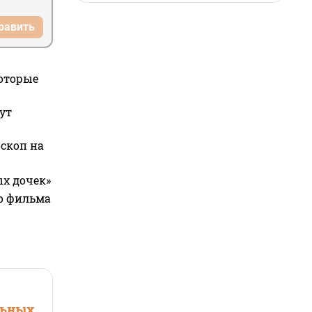
равить
которые
ут
оскоп на
ых дочек»
го фильма
льных