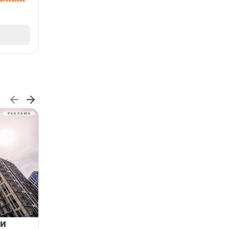
 и
На водоёмах Ленобласти