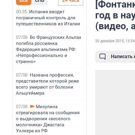
Все
СПБ
24 часа
[Фонтан
00:35
Испания вводит
год в н
пограничный контроль для
(видео, 
путешественников из Италии
07/08
Во Французских Альпах
30 декабря 2015, 13:54
погибла россиянка.
Федерация альпинизма РФ:
«Непрофессионально и
Написать
странно»
07/08
Названа профессия,
представители которой реже
всего умирают от болезни
Альцгеймера
07/08
Мизулина
отреагировала на сообщения
о выдворении «веселого
молочника» Джастаса
Уолкера из РФ