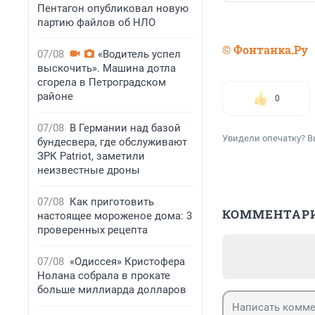
Пентагон опубликовал новую
партию файлов об НЛО
© Фонтанка.Ру
07/08
«Водитель успел
выскочить». Машина дотла
сгорела в Петроградском
районе
0
07/08
В Германии над базой
Увидели опечатку? В
бундесвера, где обслуживают
ЗРК Patriot, заметили
неизвестные дроны
07/08
Как приготовить
КОММЕНТАР
настоящее мороженое дома: 3
проверенных рецепта
07/08
«Одиссея» Кристофера
Нолана собрала в прокате
больше миллиарда долларов