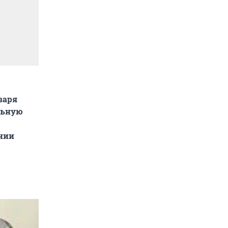
варя
льную
нии