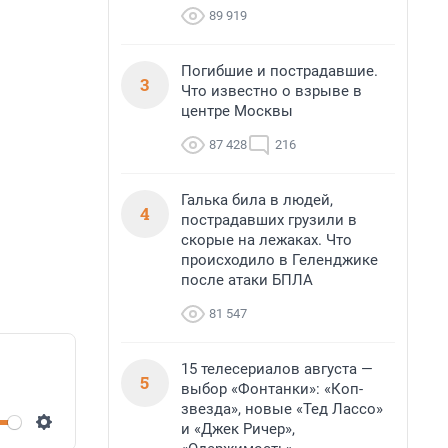
89 919
Погибшие и пострадавшие.
3
Что известно о взрыве в
центре Москвы
87 428
216
Галька била в людей,
4
пострадавших грузили в
скорые на лежаках. Что
происходило в Геленджике
после атаки БПЛА
81 547
15 телесериалов августа —
5
выбор «Фонтанки»: «Коп-
звезда», новые «Тед Лассо»
и «Джек Ричер»,
Settings