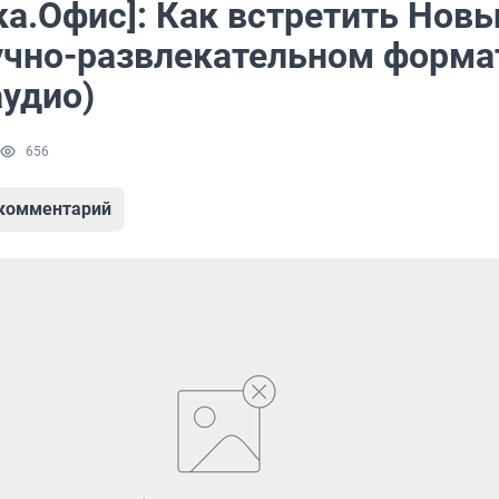
ка.Офис]: Как встретить Нов
аучно-развлекательном форма
аудио)
656
 комментарий