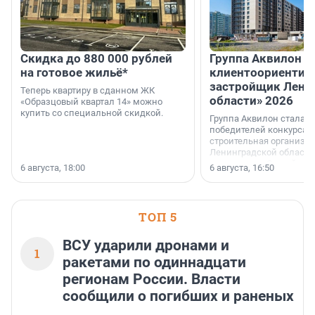
Скидка до 880 000 рублей
Группа Аквилон 
на готовое жильё*
клиентоориентир
застройщик Лени
Теперь квартиру в сданном ЖК
области» 2026
«Образцовый квартал 14» можно
купить со специальной скидкой.
Группа Аквилон стала 
победителей конкурса 
строительная организа
Ленинградской области 
номинации «Самый
6 августа, 18:00
6 августа, 16:50
клиентоориентированн
застройщик Ленинград
области».
ТОП 5
ВСУ ударили дронами и
1
ракетами по одиннадцати
регионам России. Власти
сообщили о погибших и раненых