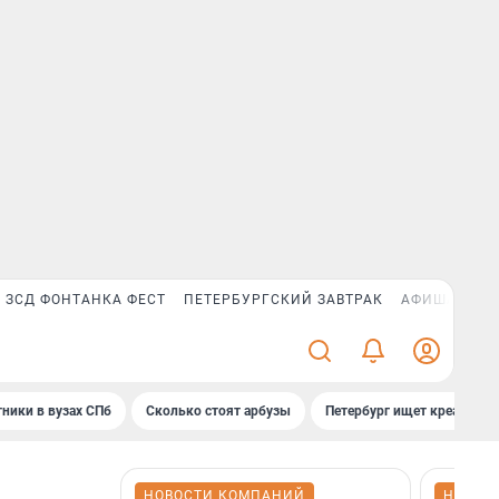
ЗСД ФОНТАНКА ФЕСТ
ПЕТЕРБУРГСКИЙ ЗАВТРАК
АФИША PLUS
ники в вузах СПб
Сколько стоят арбузы
Петербург ищет креатив
НОВОСТИ КОМПАНИЙ
НОВОС