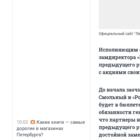
Официальный сайт "Ле
Исполняющим о
замдиректора «
предыдущего р
с акциями свои
До начала заоч
Смольный и «Ро
будет в бюллет
обязанности ген
что партнеры н
10:03
Какие книги — самые
предыдущего р
дорогие в магазинах
достойной заме
Петербурга?