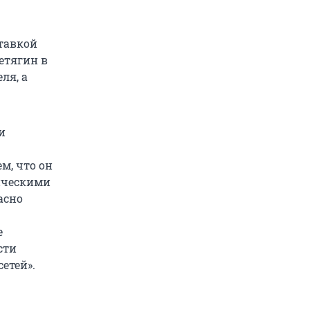
тавкой
етягин в
ля, а
и
м, что он
гическими
асно
е
сти
етей».