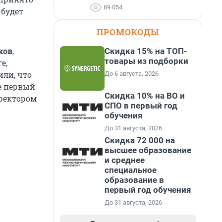
69 054
 будет
ПРОМОКОДЫ
ков
,
Скидка 15% на ТОП-
товары из подборки
е,
или, что
До 6 августа, 2026
е первый
Скидка 10% на ВО и
ректором
СПО в первый год
обучения
До 31 августа, 2026
Скидка 72 000 на
высшее образование
и среднее
специальное
образование в
первый год обучения
До 31 августа, 2026