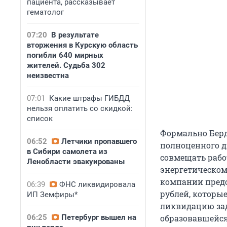
пациента, рассказывает
гематолог
07:20
В результате
вторжения в Курскую область
погибли 640 мирных
жителей. Судьба 302
неизвестна
07:01
Какие штрафы ГИБДД
нельзя оплатить со скидкой:
список
Формально Бердн
06:52
Летчики пропавшего
полноценного д
в Сибири самолета из
совмещать работ
Ленобласти эвакуированы
энергетическом 
компании предс
06:39
ФНС ликвидировала
рублей, которы
ИП Земфиры*
ликвидацию за
06:25
Петербург вышел на
образовавшейся