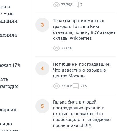
77 792
7
ра в
» – на
омпании
Теракты против мирных
3
граждан. Татьяна Ким
ответила, почему ВСУ атакует
ыяснила
склады Wildberries
77 658
Погибшие и пострадавшие.
ежат 17%
4
Что известно о взрыве в
центре Москвы
вать
 выгодно
77 105
215
Галька била в людей,
5
пострадавших грузили в
ударгин
скорые на лежаках. Что
происходило в Геленджике
ся до
после атаки БПЛА
 принято