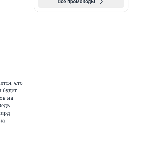
Все промокоды
ется, что
н будет
ов на
Ведь
млрд
на