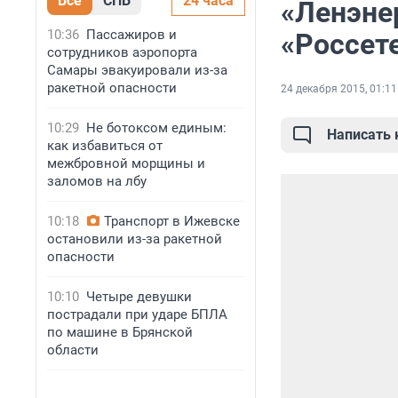
Все
СПБ
24 часа
«Ленэне
10:36
Пассажиров и
«Россет
сотрудников аэропорта
Самары эвакуировали из-за
ракетной опасности
24 декабря 2015, 01:11
10:29
Не ботоксом единым:
Написать
как избавиться от
межбровной морщины и
заломов на лбу
10:18
Транспорт в Ижевске
остановили из-за ракетной
опасности
10:10
Четыре девушки
пострадали при ударе БПЛА
по машине в Брянской
области