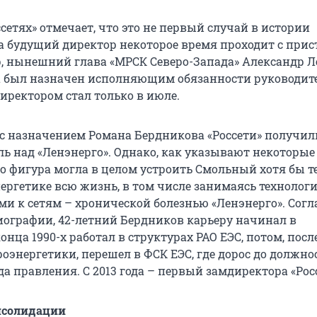
сетях» отмечает, что это не первый случай в истории
а будущий директор некоторое время проходит с прис
ер, нынешний глава «МРСК Северо-Запада» Александр Л
да был назначен исполняющим обязанности руководите
ректором стал только в июле.
 с назначением Романа Бердникова «Россети» получил
ь над «Ленэнерго». Однако, как указывают некоторые
о фигура могла в целом устроить Смольный хотя бы те
нергетике всю жизнь, в том числе занимаясь техноло
и к сетям – хронической болезнью «Ленэнерго». Согл
ографии, 42-летний Бердников карьеру начинал в
конца 1990-х работал в структурах РАО ЕЭС, потом, посл
оэнергетики, перешел в ФСК ЕЭС, где дорос до должно
а правления. С 2013 года – первый замдиректора «Росс
нсолидации