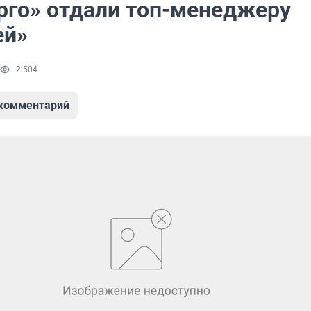
рго» отдали топ-менеджеру
ей»
2 504
 комментарий