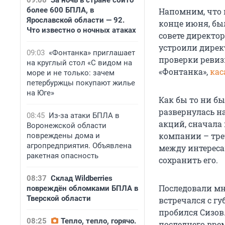
09:08
За ночь в стране сбито
более 600 БПЛА, в
Напомним, что в
Ярославской области — 92.
конце июня, бы
Что известно о ночных атаках
совете директо
устроили дирек
09:03
«Фонтанка» приглашает
проверки ревиз
на круглый стол «С видом на
«Фонтанка»,
кас
море и не только: зачем
петербуржцы покупают жилье
на Юге»
Как бы то ни бы
развернулась н
08:45
Из-за атаки БПЛА в
акций, сначала
Воронежской области
компании – трет
повреждены дома и
агропредприятия. Объявлена
между интереса
ракетная опасность
сохранить его.
08:37
Склад Wildberries
Последовали мн
повреждён обломками БПЛА в
Тверской области
встречался с г
пробился Сизов.
08:25
Тепло, тепло, горячо.
последнего врем