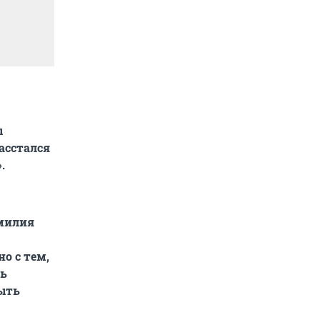
ы
асстался
.
амилия
о с тем,
ть
ыть