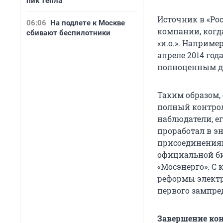
пик тепла
Источник в «Рос
06:06
На подлете к Москве
компании, когд
сбивают беспилотники
«и.о.». Наприм
апреле 2014 го
полноценным ди
Таким образом,
полный контрол
наблюдатели, ег
проработал в э
присоединениям
официальной би
«Мосэнерго». С 
реформы электр
первого зампред
Завершение ко