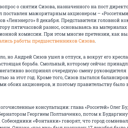
опрос о снятии Сизова, назначенного на пост директо
л поставлен мажоритарным акционером – «Россетями
ров «Ленэнерго» 8 декабря. Представители головной к
тору пятичасовой разнос, основываясь на материалах
ионной комиссии. При этом многие претензии, как в
ались работы предшественников Сизова
.
ло, но Андрей Сизов ушел в отпуск, а вокруг его кресла
астоящая борьба. Смольный, которому сейчас принадл
 негативно воспринял очередную смену руководителя
ью за этот год. Кроме того, Сизов пытался балансиро
ми обоих акционеров, и поэтому правительству было
огочисленные консультации: глава «Россетей» Олег Б
убернатором Георгием Полтавченко, потом к Бударгину
 Собеседники «Фонтанки» говорят, что город сомневал
ени. Однако «час икс» был назначен: 17 декабря было