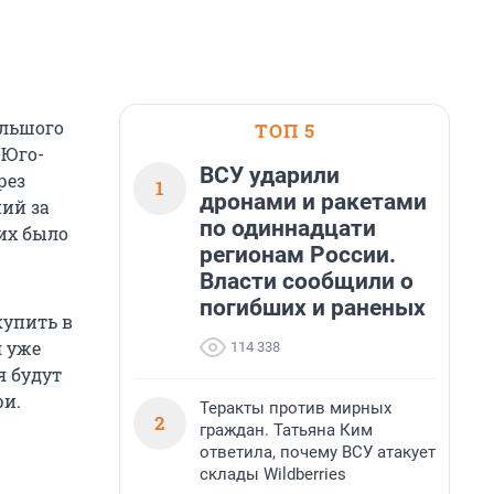
ольшого
ТОП 5
 Юго-
ВСУ ударили
рез
1
дронами и ракетами
ний за
по одиннадцати
 их было
регионам России.
Власти сообщили о
погибших и раненых
купить в
я уже
114 338
ря будут
ри.
Теракты против мирных
2
граждан. Татьяна Ким
ответила, почему ВСУ атакует
склады Wildberries