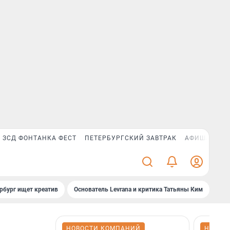
ЗСД ФОНТАНКА ФЕСТ
ПЕТЕРБУРГСКИЙ ЗАВТРАК
АФИША PLUS
рбург ищет креатив
Основатель Levrana и критика Татьяны Ким
Зач
НОВОСТИ КОМПАНИЙ
НОВОС