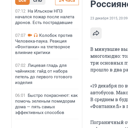
Все
СПБ
24 часа
Россиян
07:12
На Ильском НПЗ
начался пожар после налета
23 декабря 2015, 20:09
дронов. Есть пострадавшие
07:07
Колобок против
Человека-паука. Реакция
«Фонтанки» на тлетворное
В минувшие вых
влияние критики
многолюдно: тол
три основных пу
07:02
Лицевая гладь для
прошло в два ра
чайников: гайд от набора
петель до первого готового
изделия
«19 декабря по 
автобусов. Мак
06:01
Быстро покраснеют: как
В среднем в буд
помочь зеленым помидорам
«Фонтанке.fi» в
дома — пять самых
эффективных способов
Пограничный от