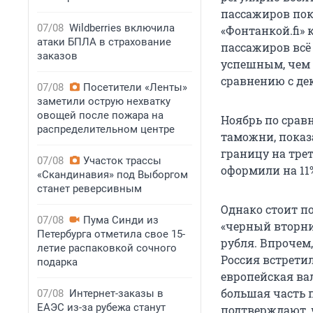
пассажиров пок
07/08
Wildberries включила
«Фонтанкой.fi»
атаки БПЛА в страхование
пассажиров всё 
заказов
успешным, чем 
сравнению с дек
07/08
Посетители «Ленты»
заметили острую нехватку
овощей после пожара на
Ноябрь по срав
распределительном центре
таможни, показ
границу на трет
07/08
Участок трассы
оформили на 11
«Скандинавия» под Выборгом
станет реверсивным
Однако стоит по
07/08
Пума Синди из
«черный вторник
Петербурга отметила свое 15-
рубля. Впрочем,
летие распаковкой сочного
Россия встретил
подарка
европейская вал
большая часть 
07/08
Интернет-заказы в
ЕАЭС из-за рубежа станут
подтверждают, 