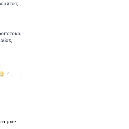
ворится,
опотока.
обок,
0
которые