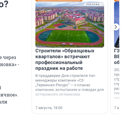
ю?
Строители «Образцовых
ГЭС, м
кварталов» встречают
ВВП: в
е через
профессиональный
об ист
новка» -
праздник на работе
2026-й —
професси
В преддверии Дня строителя топ-
строителе
менеджеры компании «СЗ
строителя
„Терминал-Ресурс“ — о планах
8
раз. В ГК
компании, испытаниях и поводах для
появился
ичное».
осторожного оптимизма.
поменяла
али
7 августа, 18:00
7 августа,