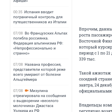
Афиши»
00:35
Испания вводит
пограничный контроль для
путешественников из Италии
Впрочем, данн
07/08
Во Французских Альпах
роста пассажиро
погибла россиянка.
Восточной Финл
Федерация альпинизма РФ:
который курсир
«Непрофессионально и
период с 1 по 2
странно»
339 тыс.
07/08
Названа профессия,
представители которой реже
Такой ажиотаж 
всего умирают от болезни
соседней стран
Альцгеймера
завтра, 24 дека
официальными в
07/08
Мизулина
отреагировала на сообщения
о выдворении «веселого
Владельцы комп
молочника» Джастаса
регулярно возя
Уолкера из РФ