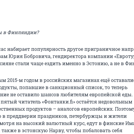
ы в Финляндии?
йчас набирает популярность другое приграничное нап
овам Юрия Бобровича, гендиректора компании «Евротур
сияне стали чаще ездить именно в Эстонию, а не в Ф
ым 2015-м годом в российских магазинах ещё оставали
одукты, попавшие в санкционный список, то теперь
ие не оставило шансов любителям европейской еды.
 пятый читатель «Фонтанки.fi» остаётся недовольным
ественных продуктов – аналогов европейских. Поэтом
но в преддверии праздников, петербуржцы и жители
смотря на высокий валютный курс, едут в финские Им
 также в эстонскую Нарву, чтобы побаловать себя