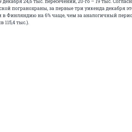
 декабря 24,6 тыс. пересечений, 20-го – 19 тыс. Соглас
ской погранохраны, за первые три уикенда декабря эт
и в Финляндию на 6% чаще, чем за аналогичный перио
в 115,4 тыс.).