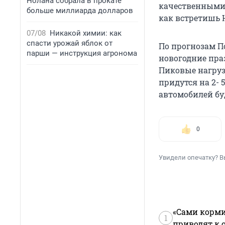
Нолана собрала в прокате
качественными д
больше миллиарда долларов
как встретишь Н
07/08
Никакой химии: как
спасти урожай яблок от
По прогнозам П
парши — инструкция агронома
новогодние пра
Пиковые нагруз
придутся на 2-
автомобилей бу
0
Увидели опечатку? В
«Сами корми
1
приводят к 