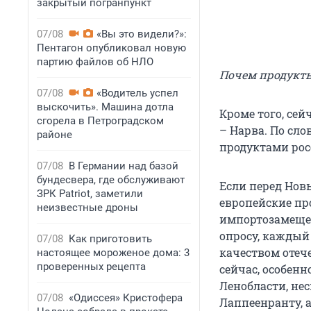
закрытый погранпункт
07/08
«Вы это видели?»:
Пентагон опубликовал новую
партию файлов об НЛО
Почем продукт
07/08
«Водитель успел
выскочить». Машина дотла
Кроме того, се
сгорела в Петроградском
– Нарва. По сл
районе
продуктами рос
07/08
В Германии над базой
бундесвера, где обслуживают
Если перед Нов
ЗРК Patriot, заметили
европейские пр
неизвестные дроны
импортозамещен
опросу, каждый
07/08
Как приготовить
качеством отеч
настоящее мороженое дома: 3
проверенных рецепта
сейчас, особен
Ленобласти, не
07/08
«Одиссея» Кристофера
Лаппеенранту, а