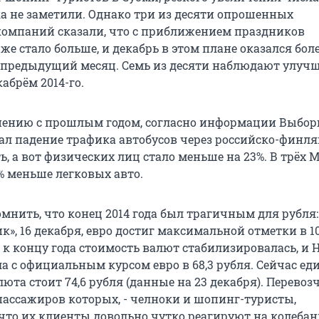
а не заметили. Однако три из десяти опрошенных
 компаний сказали, что с приближением праздников
же стало больше, и декабрь в этом плане оказался бол
предыдущий месяц. Семь из десяти наблюдают улучш
абрём 2014-го.
нению с прошлым годом, согласно информации Выбор
ал падение трафика автобусов через российско-финл
ь, а вот физических лиц стало меньше на 23%. В трёх
% меньше легковых авто.
мнить, что конец 2014 года был трагичным для рубля:
», 16 декабря, евро достиг максимальной отметки в 10
 к концу года стоимость валют стабилизировалась, и 
а с официальным курсом евро в 68,3 рубля. Сейчас ед
юта стоит 74,6 рубля (данные на 23 декабря). Перевоз
пассажиров которых, - челноки и шопинг-туристы,
что их клиенты довольно чутко реагируют на колебан