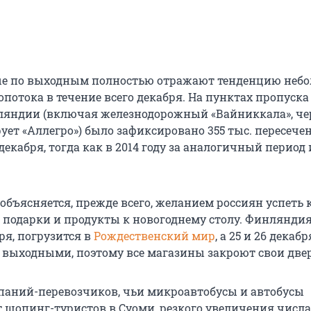
ые по выходным полностью отражают тенденцию неб
потока в течение всего декабря. На пунктах пропуска
яндии (включая железнодорожный «Вайниккала», че
ует «Аллегро») было зафиксировано 355 тыс. пересече
1 декабря, тогда как в 2014 году за аналогичный период
объясняется, прежде всего, желанием россиян успеть 
е подарки и продукты к новогоднему столу. Финлянди
бря, погрузится в
Рождественский мир
, а 25 и 26 декаб
ыходными, поэтому все магазины закроют свои две
аний-перевозчиков, чьи микроавтобусы и автобусы
т шопинг-туристов в Суоми, резкого увеличения числа