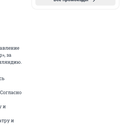
равление
», за
инляндию.
сь
 Согласно
у и
атру и