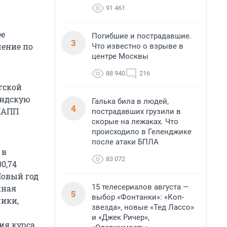
91 461
ее
Погибшие и пострадавшие.
3
ение по
Что известно о взрыве в
центре Москвы
88 940
216
гской
яндскую
Галька била в людей,
4
 МАПП
пострадавших грузили в
скорые на лежаках. Что
происходило в Геленджике
после атаки БПЛА
 в
83 072
0,74
Новый год
15 телесериалов августа —
иная
5
выбор «Фонтанки»: «Коп-
чики,
звезда», новые «Тед Лассо»
и «Джек Ричер»,
ия курса.