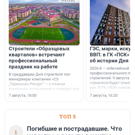
Строители «Образцовых
ГЭС, марки, искус
кварталов» встречают
ВВП: в ГК «ПСК» р
профессиональный
об истории Дня с
праздник на работе
2026-й — юбилейный го
профессионального пр
В преддверии Дня строителя топ-
строителей. 9 августа 2
менеджеры компании «СЗ
строителя будет отмечат
„Терминал-Ресурс“ — о планах
раз. В ГК «ПСК» напомни
компании, испытаниях и поводах для
появился праздник и к
осторожного оптимизма.
7 августа, 18:00
7 августа, 16:20
поменялась роль строит
ТОП 5
Погибшие и пострадавшие. Что
1