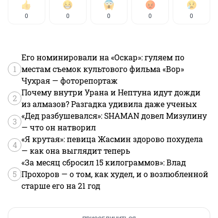
0
0
0
0
0
Его номинировали на «Оскар»: гуляем по
1
местам съемок культового фильма «Вор»
Чухрая — фоторепортаж
Почему внутри Урана и Нептуна идут дожди
2
из алмазов? Разгадка удивила даже ученых
«Дед разбушевался»: SHAMAN довел Мизулину
3
— что он натворил
«Я крутая»: певица Жасмин здорово похудела
4
— как она выглядит теперь
«За месяц сбросил 15 килограммов»: Влад
5
Прохоров — о том, как худел, и о возлюбленной
старше его на 21 год