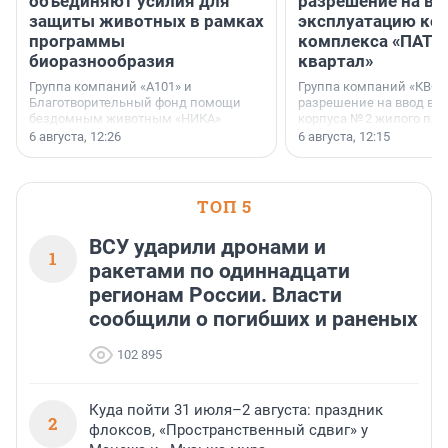
объединяют усилия для
разрешение на вв
защиты животных в рамках
эксплуатацию кор
программы
комплекса «ПАТИ
биоразнообразия
квартал»
Группа компаний «А101» и
Группа компаний «КВС»
Благотворительный фонд помощи
разрешение на ввод в 
бездомным животным «НИКА»
корпуса № 2 жилого про
заключили соглашение о
Уютный квартал», расп
6 августа, 12:26
6 августа, 12:15
стратегическом сотрудничестве.
Всеволожском районе
Ленинградской области
ТОП 5
ВСУ ударили дронами и
1
ракетами по одиннадцати
регионам России. Власти
сообщили о погибших и раненых
102 895
Куда пойти 31 июля–2 августа: праздник
2
флоксов, «Пространственный сдвиг» у