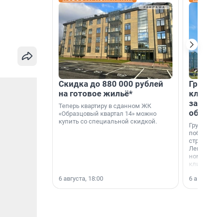
Скидка до 880 000 рублей
Группа
на готовое жильё*
клиен
застро
Теперь квартиру в сданном ЖК
област
«Образцовый квартал 14» можно
купить со специальной скидкой.
Группа А
победите
строител
Ленингра
номинац
клиенто
застройщ
6 августа, 18:00
6 августа,
области»