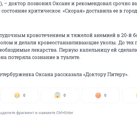
3), – доктор позвонил Оксане и рекомендовал срочно 
состояние критическое. «Скорая» доставила ее в горо
лудочным кровотечением и тяжелой анемией в 20-й 
олом и делали кровеостанавливающие уколы. До тех п
необходимые лекарства. Первую капельницу ей сделал
она потеряла сознание в туалете.
етербурженка Оксана рассказала «Доктору Питеру».
0
0
0
ыделите фрагмент и нажмите Ctrl+Enter