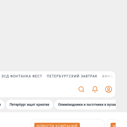
ЗСД ФОНТАНКА ФЕСТ
ПЕТЕРБУРГСКИЙ ЗАВТРАК
АФИША PLUS
и
Петербург ищет креатив
Олимпиадники и льготники в вузах СПб
НОВОСТИ КОМПАНИЙ
НОВОС