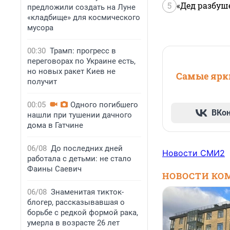
5
«Дед разбуш
предложили создать на Луне
«кладбище» для космического
мусора
00:30
Трамп: прогресс в
переговорах по Украине есть,
но новых ракет Киев не
Самые ярки
получит
00:05
Одного погибшего
ВКо
нашли при тушении дачного
дома в Гатчине
06/08
До последних дней
Новости СМИ2
работала с детьми: не стало
Фаины Саевич
НОВОСТИ КО
06/08
Знаменитая тикток-
блогер, рассказывавшая о
борьбе с редкой формой рака,
умерла в возрасте 26 лет