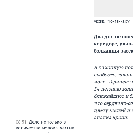
Архив/ "Фонтанка.ру"
Два дня не пол
коридоре, упала
больницы расск
В районную пол
слабость, голов
ноги. Терапевт 
34-летнюю женщ
ближайшую к 51
что сердечно-с
цвету кистей и 
анализ крови.
08:51
Дело не только в
количестве молока: чем на