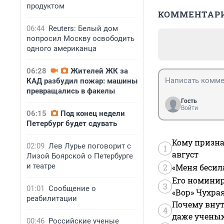
продуктом
КОММЕНТАР
06:44
Reuters: Белый дом
попросил Москву освободить
одного американца
06:28
Жителей ЖК за
КАД разбудил пожар: машины
превращались в факелы
Гость
Войти
06:15
Под конец недели
Петербург будет сдувать
Кому призна
02:09
Лев Лурье поговорит с
1
август
Лизой Боярской о Петербурге
и театре
2
«Меня бесил
Его номинир
3
01:01
Сообщение о
«Вор» Чухра
реабилитации
Почему внут
4
даже учены
00:46
Российские ученые