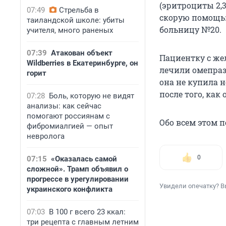
(эритроциты 2,
07:49
Стрельба в
скорую помощь: 
таиландской школе: убиты
больницу №20.
учителя, много раненых
07:39
Атакован объект
Пациентку с же
Wildberries в Екатеринбурге, он
лечили омепраз
горит
она не купила 
после того, как 
07:28
Боль, которую не видят
анализы: как сейчас
помогают россиянам с
Обо всем этом п
фибромиалгией — опыт
невролога
0
07:15
«Оказалась самой
сложной». Трамп объявил о
прогрессе в урегулировании
Увидели опечатку? В
украинского конфликта
07:03
В 100 г всего 23 ккал:
три рецепта с главным летним