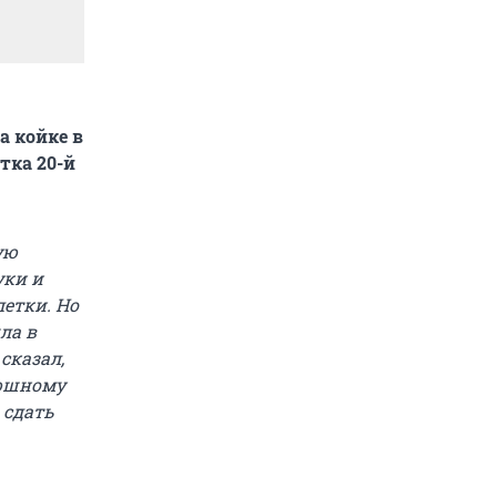
а койке в
тка 20-й
ую
уки и
летки. Но
ла в
сказал,
нюшному
 сдать