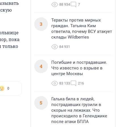
вызывать
88 934
7
дскую
Теракты против мирных
3
граждан. Татьяна Ким
ответила, почему ВСУ атакует
больнице
склады Wildberries
ор, пока
и только
84 931
Погибшие и пострадавшие.
4
Что известно о взрыве в
центре Москвы
83 133
216
0
Галька била в людей,
5
пострадавших грузили в
скорые на лежаках. Что
происходило в Геленджике
после атаки БПЛА