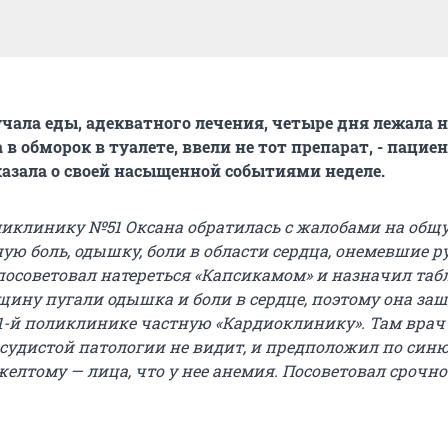
учала еды, адекватного лечения, четыре дня лежала н
 в обморок в туалете, ввели не тот препарат, - пациен
азала о своей насыщенной событиями неделе.
иклинику №51 Оксана обратилась с жалобами на общ
ную боль, одышку, боли в области сердца, онемевшие р
посоветовал натереться «Капсикамом» и назначил таб
ину пугали одышка и боли в сердце, поэтому она заш
-й поликлинике частную «Кардиоклинику». Там врач 
осудистой патологии не видит, и предположил по си
желтому — лица, что у нее анемия. Посоветовал срочно