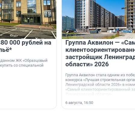
80 000 рублей на
Группа Аквилон — «Са
льё*
клиентоориентирован
застройщик Ленингра
 сданном ЖК «Образцовый
области» 2026
 купить со специальной
Группа Аквилон стала одним из поб
конкурса «Лучшая строительная орг
Ленинградской области 2026» в ном
«Самый клиентоориентированный з
Ленинградской области».
6 августа, 16:50