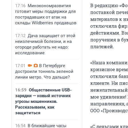
В редакцию «Фо
17:16
Минэкономразвития
готовит меры поддержки для
поставкой пече
пострадавших от атак на
материалов к н
склады Wildberries продавцов
отключила фирм
действиями. Вз
17:12
Дача защищает от этой
поручения в бу
неизлечимой болезни, и на
платежей.
огороде работать не надо:
исследование
«Наша компания
17:01
В Петербурге
кризисное врем
достроили тоннель зеленой
отключили банк
линии метро. Что дальше?
клиенте. Ни пис
нежелательный 
16:59
Общественные USB-
зарядки — новый источник
мое удивление!
угрозы мошенников.
направлениях, 
Рассказываем, как
ООО «Производс
защититься
16:54
В ближайшие часы
«С деньгами кл