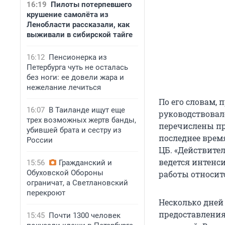
16:19
Пилоты потерпевшего
крушение самолёта из
Ленобласти рассказали, как
выживали в сибирской тайге
16:12
Пенсионерка из
Петербурга чуть не осталась
без ноги: ее довели жара и
нежелание лечиться
По его словам,
16:07
В Таиланде ищут еще
руководствовалс
трех возможных жертв банды,
перечислены пр
убившей брата и сестру из
последнее врем
России
ЦБ. «Действител
ведется интенси
15:56
Гражданский и
Обуховской Обороны
работы относитс
ограничат, а Светлановский
перекроют
Несколько дней
предоставления
15:45
Почти 1300 человек