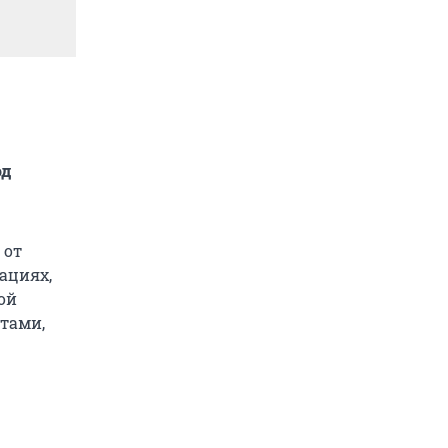
од
 от
ациях,
ой
тами,