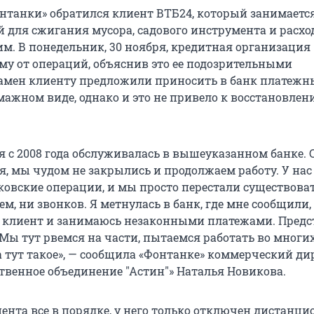
нтанки» обратился клиент ВТБ24, который занимаетс
й для сжигания мусора, садового инструмента и расх
им. В понедельник, 30 ноября, кредитная организация
у от операций, объяснив это ее подозрительными
амен клиенту предложили приносить в банк платежн
мажном виде, однако и это не привело к восстановле
 с 2008 года обслуживалась в вышеуказанном банке. С
я, мы чудом не закрылись и продолжаем работу. У нас
овские операции, и мы просто перестали существоват
ем, ни звонков. Я метнулась в банк, где мне сообщили,
клиент и занимаюсь незаконными платежами. Предс
 Мы тут рвемся на части, пытаемся работать во многи
а тут такое», — сообщила «Фонтанке» коммерческий ди
твенное объединение "Астин"» Наталья Новикова.
иента все в порядке, у него только отключен дистанц