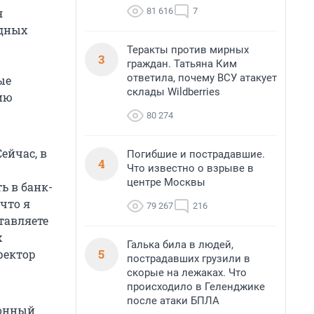
81 616
7
я
одных
Теракты против мирных
3
граждан. Татьяна Ким
ответила, почему ВСУ атакует
ые
склады Wildberries
нию
80 274
ейчас, в
Погибшие и пострадавшие.
4
Что известно о взрыве в
центре Москвы
ь в банк-
 что я
79 267
216
тавляете
х
Галька била в людей,
5
ректор
пострадавших грузили в
скорые на лежаках. Что
происходило в Геленджике
после атаки БПЛА
ионный