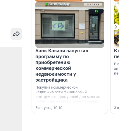
Банк Казани запустил
Кто по
программу по
пенсии
приобретению
В август
коммерческой
автомати
недвижимости у
пенсии.
застройщика
Покупка коммерческой
недвижимости финансовый
инструмент, доступный для многих
предпринимателей. Будь то новый
офис, склад, торговое помещение
5 августа, 10:10
3 августа,
или готовый арендный бизнес —
успех сделки зависит от правильного
выбора объекта и грамотного
финансирования.