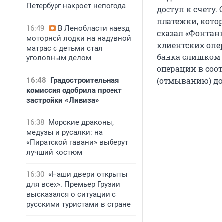
Петербург накроет непогода
доступ к счету.
платежки, кото
16:49
В Ленобласти наезд
сказал «Фонтан
моторной лодки на надувной
клиентских опе
матрас с детьми стал
банка слишком 
уголовным делом
операции в соот
(отмыванию) до
16:48
Градостроительная
комиссия одобрила проект
застройки «Ливиза»
16:38
Морские драконы,
медузы и русалки: на
«Пиратской гавани» выберут
лучший костюм
16:30
«Наши двери открыты
для всех». Премьер Грузии
высказался о ситуации с
русскими туристами в стране