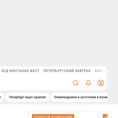
ЗСД ФОНТАНКА ФЕСТ
ПЕТЕРБУРГСКИЙ ЗАВТРАК
АФИША PLUS
и
Петербург ищет креатив
Олимпиадники и льготники в вузах СПб
НОВОСТИ КОМПАНИЙ
НОВОС