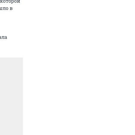
 которой
шло в
ала