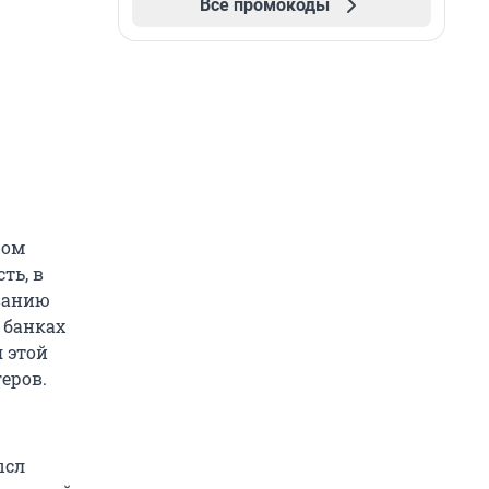
Все промокоды
ром
ть, в
ованию
 банках
я этой
геров.
ысл