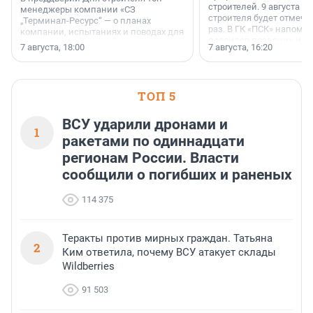
строителей. 9 августа 2
менеджеры компании «СЗ
строителя будет отмечат
„Терминал-Ресурс“ — о планах
раз. В ГК «ПСК» напомни
компании, испытаниях и поводах для
появился праздник и к
осторожного оптимизма.
7 августа, 18:00
7 августа, 16:20
поменялась роль строит
ТОП 5
ВСУ ударили дронами и
1
ракетами по одиннадцати
регионам России. Власти
сообщили о погибших и раненых
114 375
Теракты против мирных граждан. Татьяна
2
Ким ответила, почему ВСУ атакует склады
Wildberries
91 503