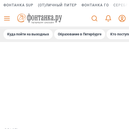
ФОНТАНКА SUP
(ОТ)ЛИЧНЫЙ ПИТЕР
ФОНТАНКА ГО
СЕРЕБР
Куда пойти на выходных
Образование в Петербурге
Кто поступ