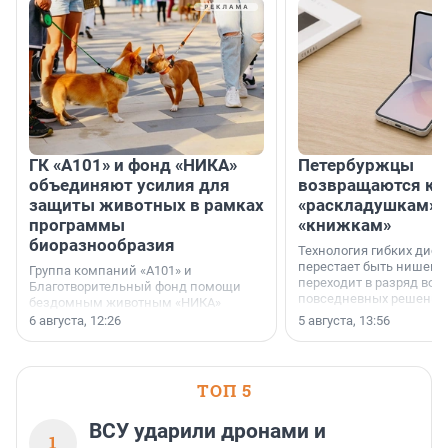
ГК «А101» и фонд «НИКА»
Петербуржцы
объединяют усилия для
возвращаются к
защиты животных в рамках
«раскладушкам» 
программы
«книжкам»
биоразнообразия
Технология гибких дисп
перестает быть нишевы
Группа компаний «А101» и
переходит в разряд вос
Благотворительный фонд помощи
повседневных решений
бездомным животным «НИКА»
заключили соглашение о
6 августа, 12:26
5 августа, 13:56
стратегическом сотрудничестве.
ТОП 5
ВСУ ударили дронами и
1