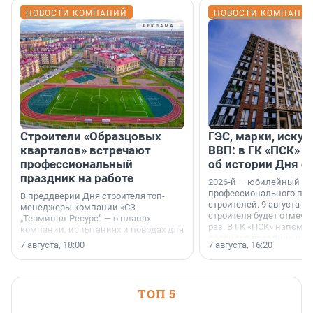
НОВОСТИ КОМПАНИЙ
НОВОСТИ КОМПАНИ
Строители «Образцовых
ГЭС, марки, искус
кварталов» встречают
ВВП: в ГК «ПСК» р
профессиональный
об истории Дня с
праздник на работе
2026-й — юбилейный го
профессионального пр
В преддверии Дня строителя топ-
строителей. 9 августа 2
менеджеры компании «СЗ
строителя будет отмечат
„Терминал-Ресурс“ — о планах
раз. В ГК «ПСК» напомни
компании, испытаниях и поводах для
появился праздник и к
осторожного оптимизма.
7 августа, 18:00
7 августа, 16:20
поменялась роль строит
ТОП 5