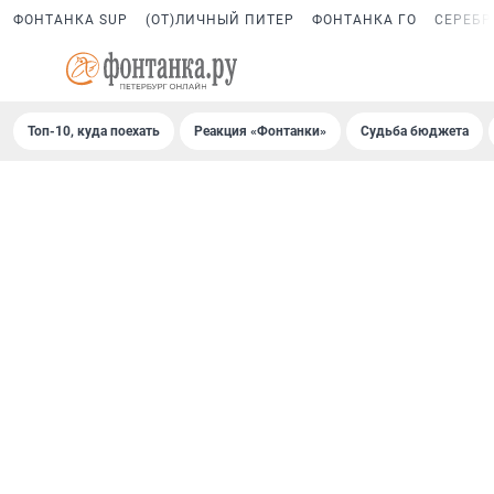
ФОНТАНКА SUP
(ОТ)ЛИЧНЫЙ ПИТЕР
ФОНТАНКА ГО
СЕРЕБР
Топ-10, куда поехать
Реакция «Фонтанки»
Судьба бюджета