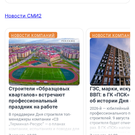
Новости СМИ2
НОВОСТИ КОМПАНИЙ
НОВОСТИ КОМПАНИ
Строители «Образцовых
ГЭС, марки, искус
кварталов» встречают
ВВП: в ГК «ПСК» р
профессиональный
об истории Дня с
праздник на работе
2026-й — юбилейный го
профессионального пр
В преддверии Дня строителя топ-
строителей. 9 августа 2
менеджеры компании «СЗ
строителя будет отмечат
„Терминал-Ресурс“ — о планах
раз. В ГК «ПСК» напомни
компании, испытаниях и поводах для
появился праздник и к
осторожного оптимизма.