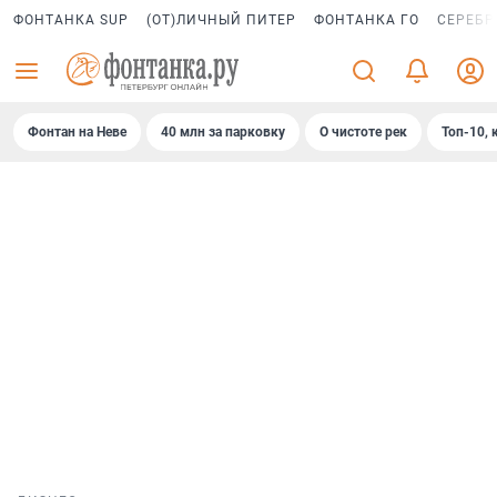
ФОНТАНКА SUP
(ОТ)ЛИЧНЫЙ ПИТЕР
ФОНТАНКА ГО
СЕРЕБР
Фонтан на Неве
40 млн за парковку
О чистоте рек
Топ-10, 