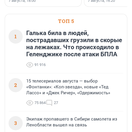
7 августа, 18:00
7 августа, 16:20
поменялась роль строит
ТОП 5
Галька била в людей,
1
пострадавших грузили в скорые
на лежаках. Что происходило в
Геленджике после атаки БПЛА
91 916
15 телесериалов августа — выбор
2
«Фонтанки»: «Коп-звезда», новые «Тед
Лассо» и «Джек Ричер», «Одержимость»
75 864
27
Экипаж пропавшего в Сибири самолета из
3
Ленобласти вышел на связь