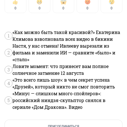
0
0
0
0
0
«Как можно быть такой красивой?» Екатерина
1
Климова взволновала всех видео в бикини
Настя, у нас отмена! Ивлееву вырезали из
2
фильма и заменили ИИ — сравните «было» и
«стало»
Ловите момент: что принесет вам полное
3
солнечное затмение 12 августа
«Это всего лишь шоу»: в чем секрет успеха
4
«Друзей», который никто не смог повторить
«Минус — слишком много спойлеров»:
5
российский ниндзя-скульптор снялся в
сериале «Дом Дракона». Видео
ПРИСОЕДИНИТЬСЯ