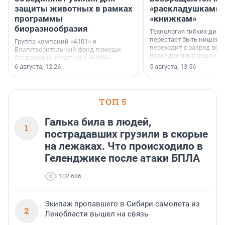
защиты животных в рамках
«раскладушкам» 
программы
«книжкам»
биоразнообразия
Технология гибких дисп
перестает быть нишевы
Группа компаний «А101» и
переходит в разряд вос
Благотворительный фонд помощи
повседневных решений
бездомным животным «НИКА»
заключили соглашение о
6 августа, 12:26
5 августа, 13:56
стратегическом сотрудничестве.
ТОП 5
Галька била в людей,
1
пострадавших грузили в скорые
на лежаках. Что происходило в
Геленджике после атаки БПЛА
102 686
Экипаж пропавшего в Сибири самолета из
2
Ленобласти вышел на связь