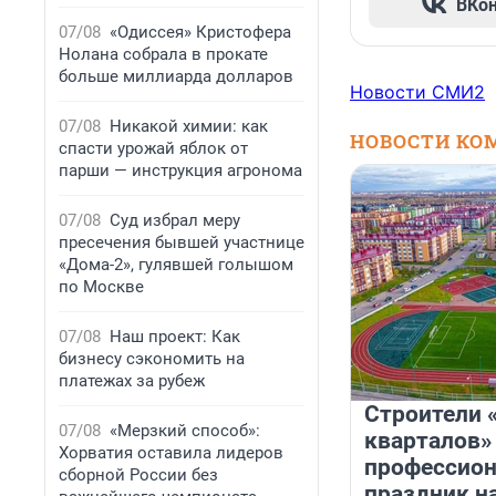
ВКо
07/08
«Одиссея» Кристофера
Нолана собрала в прокате
больше миллиарда долларов
Новости СМИ2
07/08
Никакой химии: как
НОВОСТИ КО
спасти урожай яблок от
парши — инструкция агронома
07/08
Суд избрал меру
пресечения бывшей участнице
«Дома-2», гулявшей голышом
по Москве
07/08
Наш проект: Как
бизнесу сэкономить на
платежах за рубеж
Строители 
07/08
«Мерзкий способ»:
кварталов»
Хорватия оставила лидеров
профессио
сборной России без
праздник н