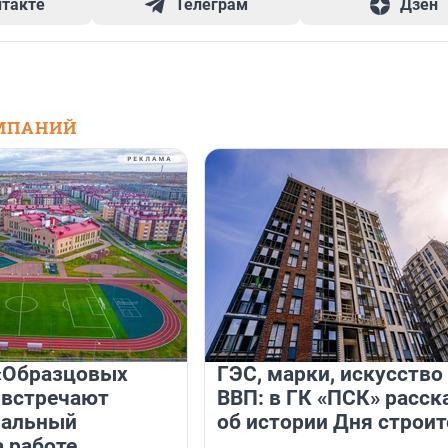
нтакте
Телеграм
Дзен
МПАНИЙ
«Образцовых
ГЭС, марки, искусство
 встречают
ВВП: в ГК «ПСК» расск
нальный
об истории Дня строит
а работе