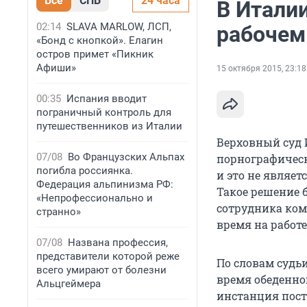
Все
СПБ
24 часа
В Итали
02:14
SLAVA MARLOW, ЛСП,
рабочем
«Бонд с кнопкой». Елагин
остров примет «Пикник
Афиши»
15 октября 2015, 23:18
00:35
Испания вводит
пограничный контроль для
путешественников из Италии
Верховный суд 
07/08
Во Французских Альпах
порнографическ
погибла россиянка.
и это не являет
Федерация альпинизма РФ:
Такое решение 
«Непрофессионально и
сотрудника ком
странно»
время на работе
07/08
Названа профессия,
представители которой реже
По словам судь
всего умирают от болезни
время обеденно
Альцгеймера
инстанция пост