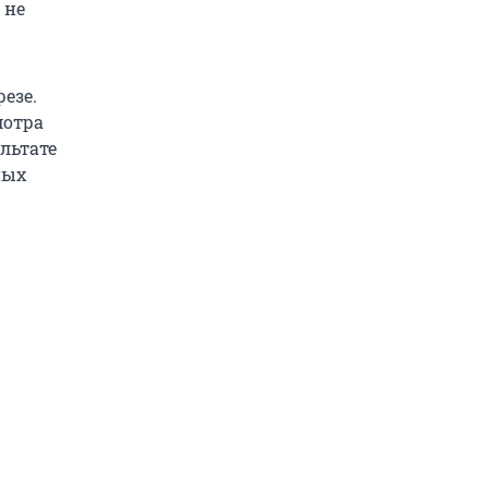
 не
езе.
мотра
льтате
ных