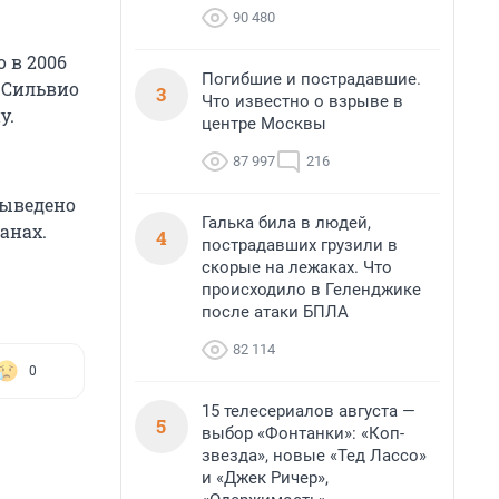
90 480
 в 2006
Погибшие и пострадавшие.
 Сильвио
3
Что известно о взрыве в
у.
центре Москвы
87 997
216
выведено
Галька била в людей,
анах.
4
пострадавших грузили в
скорые на лежаках. Что
происходило в Геленджике
после атаки БПЛА
82 114
0
15 телесериалов августа —
5
выбор «Фонтанки»: «Коп-
звезда», новые «Тед Лассо»
и «Джек Ричер»,