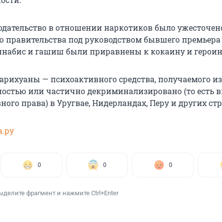
одательство в отношении наркотиков было ужесточено
ю правительства под руководством бывшего премьера
ннабис и гашиш были приравнены к кокаину и героин
арихуаны — психоактивного средства, получаемого из
ностью или частично декриминализировано (то есть 
ного права) в Уругвае, Нидерландах, Перу и других стр
а.ру
0
0
0
ыделите фрагмент и нажмите Ctrl+Enter