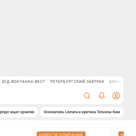
ЗСД ФОНТАНКА ФЕСТ
ПЕТЕРБУРГСКИЙ ЗАВТРАК
АФИША PLUS
рбург ищет креатив
Основатель Levrana и критика Татьяны Ким
Зач
НОВОСТИ КОМПАНИЙ
НОВОС