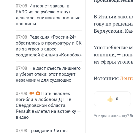
07/08
Интернет-заказы в
ЕАЭС из-за рубежа станут
В Италии закон
дешевле: снижаются ввозные
году по решени
пошлины
Берлускони. Ка
07/08
Редакция «России-24»
обратилась в прокуратуру и СК
Употребление м
из-за угроз в адрес
конопли, — пол
создателей фильма «Колобок»
из сферы уголов
07/08
Не даст съесть лишнего
и уберет отеки: этот продукт
Источник:
Лент
незаменим для худеющих
07/08
Пять человек
погибли в лобовом ДТП в
0
Свердловской области.
Renault вылетел на встречку —
Увидели опечатку? В
видео
07/08
Гражданин Литвы