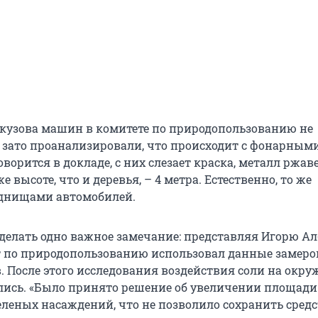
 кузова машин в комитете по природопользованию не
о зато проанализировали, что происходит с фонарным
оворится в докладе, с них слезает краска, металл ржаве
е высоте, что и деревья, – 4 метра. Естественно, то же
 днищами автомобилей.
делать одно важное замечание: представляя Игорю А
т по природопользованию использовал данные замеров
ов. После этого исследования воздействия соли на ок
лись. «Было принято решение об увеличении площади
еленых насаждений, что не позволило сохранить средс