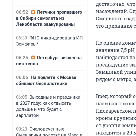
достаточно, что
насаждений. Од
06:52
Летчики пропавшего
Смольного соде
в Сибири самолета из
Ленобласти эвакуированы
это признание с
06:39
ФНС ликвидировала ИП
По оценке комит
Земфиры*
значение 7,5 рН
наблюдается на
06:25
Петербург вышел на
пик тепла
предыдущие зим
Замшиной улице 
06:06
На подлете к Москве
рядом с метро, э
сбивают беспилотники
Вред, который 
06:05
Выходные и праздники
называют «соле
в 2027 году: как отдыхать
дольше и что будет с
Пискаревском п
зарплатой
кроны крупных 
от уровня земли
03:20
Очеловеченные
находятся в 20 
Смешарики полетят на Марс в