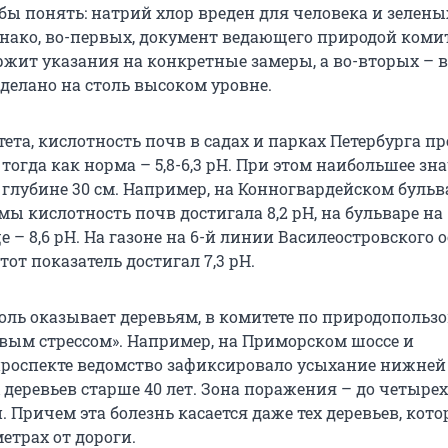
бы понять: натрий хлор вреден для человека и зелены
нако, во-первых, документ ведающего природой коми
ржит указания на конкретные замеры, а во-вторых – 
делано на столь высоком уровне.
ета, кислотность почв в садах и парках Петербурга 
, тогда как норма – 5,8-6,3 рН. При этом наибольшее зн
 глубине 30 см. Например, на Конногвардейском бульв
ы кислотность почв достигала 8,2 рН, на бульваре на
– 8,6 рН. На газоне на 6-й линии Василеостровского о
тот показатель достигал 7,3 рН.
соль оказывает деревьям, в комитете по природополь
вым стрессом». Например, на Приморском шоссе и
роспекте ведомство зафиксировало усыхание нижней
деревьев старше 40 лет. Зона поражения – до четыре
. Причем эта болезнь касается даже тех деревьев, кот
метрах от дороги.