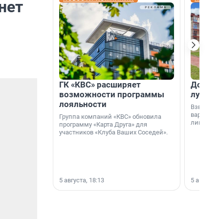
нет
ГК «КВС» расширяет
Дом ил
возможности программы
лучше 
лояльности
Взвешива
варианто
Группа компаний «КВС» обновила
лишнего 
программу «Карта Друга» для
участников «Клуба Ваших Соседей».
5 августа, 18:13
5 августа,