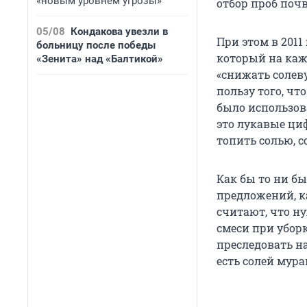
«новым уровнем угрозы»
отбор проб почв
05/08
Кондакова увезли в
При этом в 201
больницу после победы
который на каж
«Зенита» над «Балтикой»
«снижать солев
пользу того, чт
было использова
это лукавые ци
топить солью, с
Как бы то ни б
предложений, ка
считают, что н
смеси при убор
преследовать на
есть солей мур