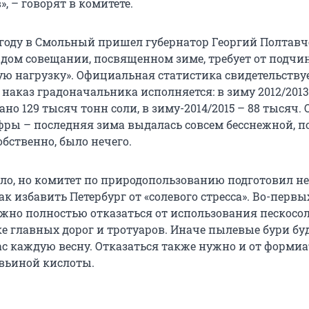
», – говорят в комитете.
1 году в Смольный пришел губернатор Георгий Полтавч
дом совещании, посвященном зиме, требует от подч
ую нагрузку». Официальная статистика свидетельству
о наказ градоначальника исполняется: в зиму 2012/2013
но 129 тысяч тонн соли, в зиму-2014/2015 – 88 тысяч.
фры – последняя зима выдалась совсем бесснежной, п
обственно, было нечего.
ыло, но комитет по природопользованию подготовил н
к избавить Петербург от «солевого стресса». Во-первы
ужно полностью отказаться от использования пескосо
ке главных дорог и тротуаров. Иначе пылевые бури бу
с каждую весну. Отказаться также нужно и от формиат
авьиной кислоты.