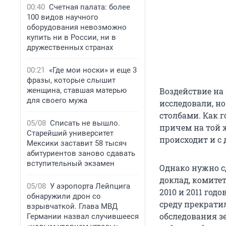
00:40
Счетная палата: более
100 видов научного
оборудования невозможно
купить ни в России, ни в
дружественных странах
00:21
«Где мои носки» и еще 3
фразы, которые слышит
женщина, ставшая матерью
Воздействие на
для своего мужа
исследовали, н
столбами. Как г
05/08
Списать не вышло.
причем на той ж
Старейший университет
происходит и с
Мексики заставит 58 тысяч
абитуриентов заново сдавать
вступительный экзамен
Однако нужно с
доклад, комите
05/08
У аэропорта Лейпцига
2010 и 2011 год
обнаружили дрон со
среду прекрати
взрывчаткой. Глава МВД
обследования з
Германии назвал случившееся