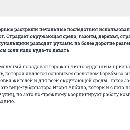
ервые раскрыли печальные последствия использован
ог. Страдает окружающая среда, газоны, деревья, ст
унальщики разводят руками: на более дорогие реаге
асы соли надо куда-то девать.
Смольный порадовал горожан чистосердечным призна
ь, которая является основным средством борьбы со сн
ровья жителей и для всей окружающей среды. Такое з
ате вице-губернатора Игоря Албина, который с лета н
у улиц, но зато по-прежнему координирует работу ком
ванию.