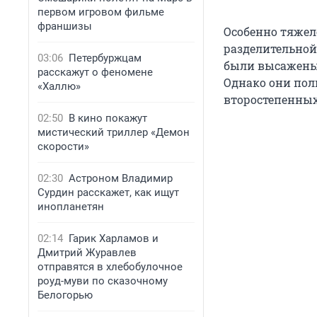
первом игровом фильме
франшизы
Особенно тяжел
разделительной
03:06
Петербуржцам
были высажены 
расскажут о феномене
Однако они пол
«Халлю»
второстепенных
02:50
В кино покажут
мистический триллер «Демон
скорости»
02:30
Астроном Владимир
Сурдин расскажет, как ищут
инопланетян
02:14
Гарик Харламов и
Дмитрий Журавлев
отправятся в хлебобулочное
роуд-муви по сказочному
Белогорью