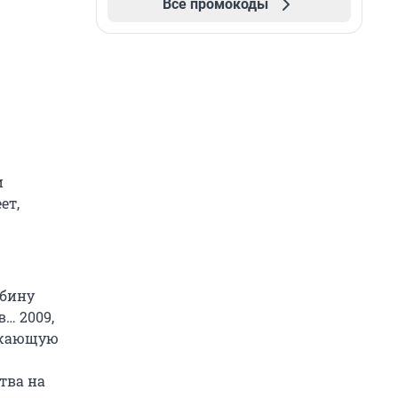
Все промокоды
и
ет,
лбину
… 2009,
ружающую
тва на