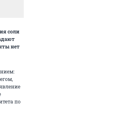
ия соли
радают
нты нет
нием:
егом,
аявление
е
итета по