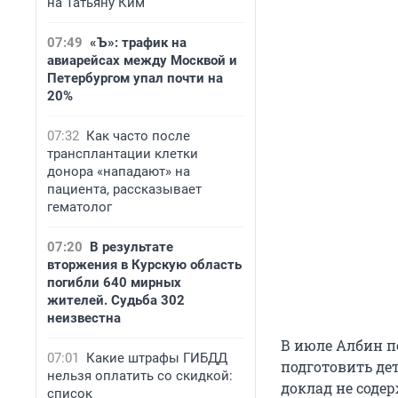
на Татьяну Ким
07:49
«Ъ»: трафик на
авиарейсах между Москвой и
Петербургом упал почти на
20%
07:32
Как часто после
трансплантации клетки
донора «нападают» на
пациента, рассказывает
гематолог
07:20
В результате
вторжения в Курскую область
погибли 640 мирных
жителей. Судьба 302
неизвестна
В июле Албин п
07:01
Какие штрафы ГИБДД
подготовить де
нельзя оплатить со скидкой:
доклад не соде
список