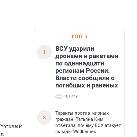
ТОП 5
ВСУ ударили
1
дронами и ракетами
по одиннадцати
регионам России.
Власти сообщили о
погибших и раненых
101 449
Теракты против мирных
2
граждан. Татьяна Ким
ответила, почему ВСУ атакует
Итоговый
склады Wildberries
ии