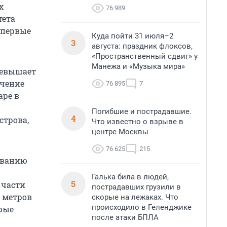
х
76 989
тета
впервые
Куда пойти 31 июля–2
3
августа: праздник флоксов,
«Пространственный сдвиг» у
Манежа и «Музыка мира»
превышает
ачение
76 895
7
аре в
Погибшие и пострадавшие.
4
строва,
Что известно о взрыве в
центре Москвы
76 625
215
зованию
Галька била в людей,
5
 части
пострадавших грузили в
х метров
скорые на лежаках. Что
происходило в Геленджике
орые
после атаки БПЛА