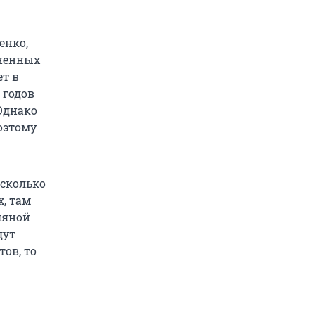
енко,
иненных
ет в
 годов
 Однако
оэтому
есколько
х, там
ляной
дут
ов, то