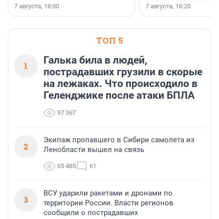
появился праздник и к
осторожного оптимизма.
7 августа, 18:00
7 августа, 16:20
поменялась роль строит
ТОП 5
Галька била в людей,
1
пострадавших грузили в скорые
на лежаках. Что происходило в
Геленджике после атаки БПЛА
97 367
Экипаж пропавшего в Сибири самолета из
2
Ленобласти вышел на связь
65 485
61
ВСУ ударили ракетами и дронами по
3
территории России. Власти регионов
сообщили о пострадавших