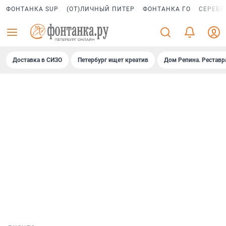
ФОНТАНКА SUP
(ОТ)ЛИЧНЫЙ ПИТЕР
ФОНТАНКА ГО
СЕРЕБР
Доставка в СИЗО
Петербург ищет креатив
Дом Репина. Реставр