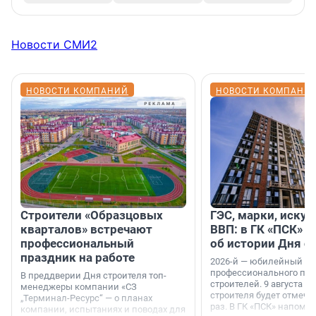
Новости СМИ2
НОВОСТИ КОМПАНИЙ
НОВОСТИ КОМПАНИ
Строители «Образцовых
ГЭС, марки, искус
кварталов» встречают
ВВП: в ГК «ПСК» р
профессиональный
об истории Дня с
праздник на работе
2026-й — юбилейный го
профессионального пр
В преддверии Дня строителя топ-
строителей. 9 августа 2
менеджеры компании «СЗ
строителя будет отмечат
„Терминал-Ресурс“ — о планах
раз. В ГК «ПСК» напомни
компании, испытаниях и поводах для