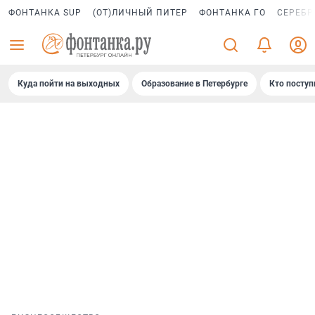
ФОНТАНКА SUP
(ОТ)ЛИЧНЫЙ ПИТЕР
ФОНТАНКА ГО
СЕРЕБР
Куда пойти на выходных
Образование в Петербурге
Кто поступ