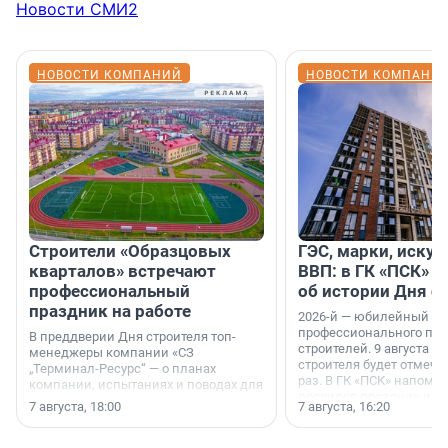
Новости СМИ2
НОВОСТИ КОМПАНИЙ
НОВОСТИ КОМПАНИ
Строители «Образцовых
ГЭС, марки, искус
кварталов» встречают
ВВП: в ГК «ПСК» р
профессиональный
об истории Дня с
праздник на работе
2026-й — юбилейный го
профессионального пр
В преддверии Дня строителя топ-
строителей. 9 августа 2
менеджеры компании «СЗ
строителя будет отмечат
„Терминал-Ресурс“ — о планах
раз. В ГК «ПСК» напомни
компании, испытаниях и поводах для
появился праздник и к
осторожного оптимизма.
7 августа, 18:00
7 августа, 16:20
поменялась роль строит