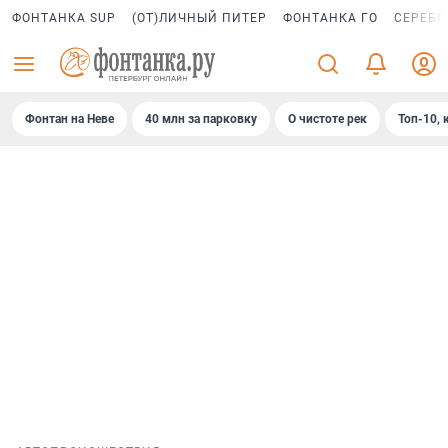
ФОНТАНКА SUP
(ОТ)ЛИЧНЫЙ ПИТЕР
ФОНТАНКА ГО
СЕРЕБР
Фонтан на Неве
40 млн за парковку
О чистоте рек
Топ-10, 