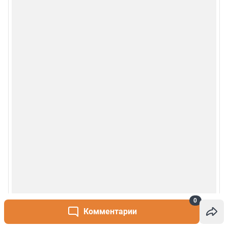
© 2000-2026 Фонтанка.Ру
Свидетельство Роскомнадзора ЭЛ № ФС 77-66333 от 14.07.2016
© ООО «Интернет Технологии»
0
Комментарии