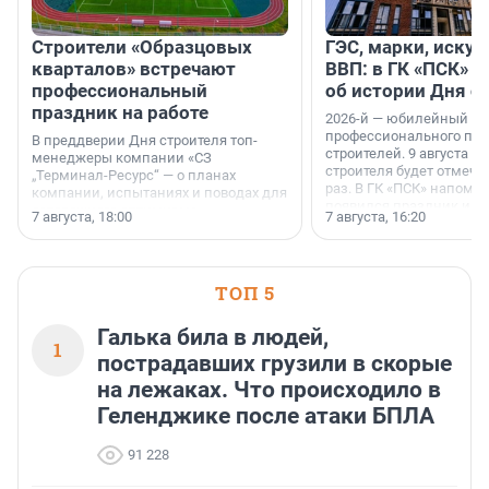
Строители «Образцовых
ГЭС, марки, искус
кварталов» встречают
ВВП: в ГК «ПСК» р
профессиональный
об истории Дня с
праздник на работе
2026-й — юбилейный го
профессионального пр
В преддверии Дня строителя топ-
строителей. 9 августа 2
менеджеры компании «СЗ
строителя будет отмечат
„Терминал-Ресурс“ — о планах
раз. В ГК «ПСК» напомни
компании, испытаниях и поводах для
появился праздник и к
осторожного оптимизма.
7 августа, 18:00
7 августа, 16:20
поменялась роль строит
ТОП 5
Галька била в людей,
1
пострадавших грузили в скорые
на лежаках. Что происходило в
Геленджике после атаки БПЛА
91 228