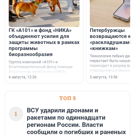
ГК «А101» и фонд «НИКА»
Петербуржцы
объединяют усилия для
возвращаются к
защиты животных в рамках
«раскладушкам» 
программы
«книжкам»
биоразнообразия
Технология гибких дисп
перестает быть нишевы
Группа компаний «А101» и
переходит в разряд вос
Благотворительный фонд помощи
повседневных решений
бездомным животным «НИКА»
заключили соглашение о
6 августа, 12:26
5 августа, 13:56
стратегическом сотрудничестве.
ТОП 5
ВСУ ударили дронами и
1
ракетами по одиннадцати
регионам России. Власти
сообщили о погибших и раненых