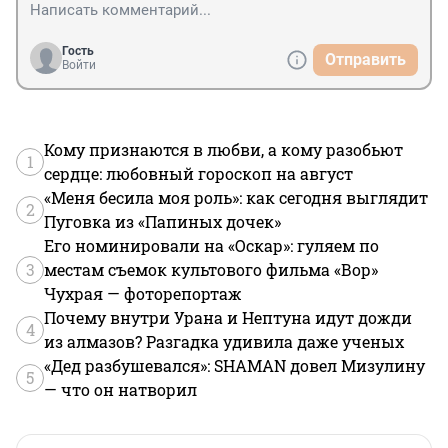
Гость
Отправить
Войти
Кому признаются в любви, а кому разобьют
1
сердце: любовный гороскоп на август
«Меня бесила моя роль»: как сегодня выглядит
2
Пуговка из «Папиных дочек»
Его номинировали на «Оскар»: гуляем по
3
местам съемок культового фильма «Вор»
Чухрая — фоторепортаж
Почему внутри Урана и Нептуна идут дожди
4
из алмазов? Разгадка удивила даже ученых
«Дед разбушевался»: SHAMAN довел Мизулину
5
— что он натворил