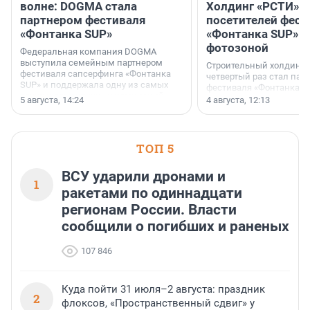
волне: DOGMA стала
Холдинг «РСТИ» 
партнером фестиваля
посетителей фест
«Фонтанка SUP»
«Фонтанка SUP» я
фотозоной
Федеральная компания DOGMA
выступила семейным партнером
Строительный холдинг 
фестиваля сапсерфинга «Фонтанка
четвертый раз стал пар
SUP» и поддержала одну из самых
фестиваля «Фонтанка S
ярких и романтичных номинаций —
раз компания стремится
5 августа, 14:24
4 августа, 12:13
«SUP-свадьба».
привезти корпоративну
и подарить настоящий 
посетителям фестиваля
необычной фотозоне.
ТОП 5
ВСУ ударили дронами и
1
ракетами по одиннадцати
регионам России. Власти
сообщили о погибших и раненых
107 846
Куда пойти 31 июля–2 августа: праздник
2
флоксов, «Пространственный сдвиг» у