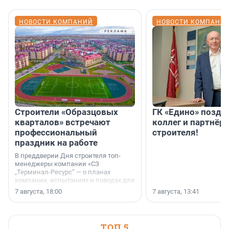
НОВОСТИ КОМПАНИЙ
НОВОСТИ КОМПАНИ
Строители «Образцовых
ГК «Едино» поздр
кварталов» встречают
коллег и партнёр
профессиональный
строителя!
праздник на работе
В преддверии Дня строителя топ-
менеджеры компании «СЗ
„Терминал-Ресурс“ — о планах
компании, испытаниях и поводах для
осторожного оптимизма.
7 августа, 18:00
7 августа, 13:41
ТОП 5