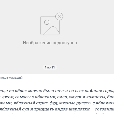
1 из 11
чиков-младший
юда из яблок можно было почти во всех районах город
джем, самосы с яблоками, сидр, смузи и компоты, бл
оками, яблочный стрит-фуд, мясные рулеты с яблочн
 яблочный суп и тридцать видов шарлотки — готовили