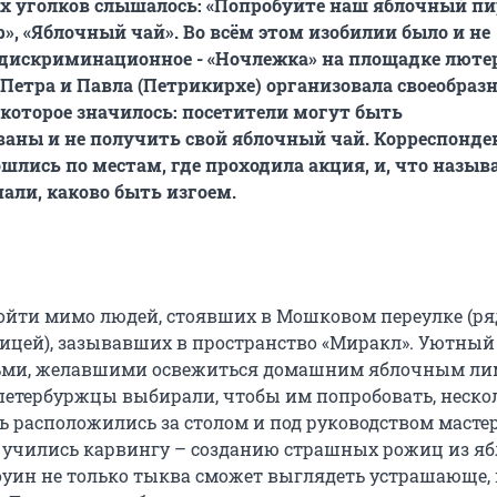
ых уголков слышалось: «Попробуйте наш яблочный пи
», «Яблочный чай». Во всём этом изобилии было и не
 дискриминационное - «Ночлежка» на площадке люте
Петра и Павла (Петрикирхе) организовала своеобразн
 которое значилось: посетители могут быть
аны и не получить свой яблочный чай. Корреспонд
шлись по местам, где проходила акция, и, что называ
нали, каково быть изгоем.
ойти мимо людей, стоявших в Мошковом переулке (ря
цей), зазывавших в пространство «Миракл». Уютный
ьми, желавшими освежиться домашним яблочным ли
петербуржцы выбирали, чтобы им попробовать, неско
ь расположились за столом и под руководством мастер
учились карвингу – созданию страшных рожиц из яб
оуин не только тыква сможет выглядеть устрашающе, 