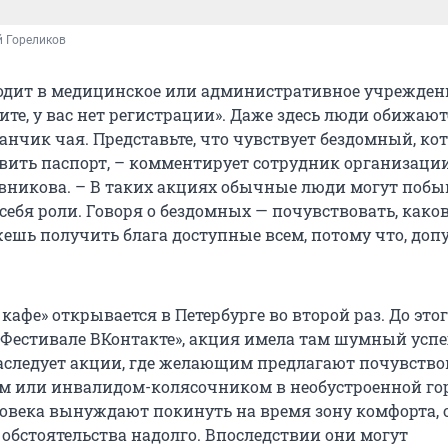
й Гореликов
одит в медицинское или административное учреждени
ите, у вас нет регистрации». Даже здесь люди обижают
анчик чая. Представьте, что чувствует бездомный, ко
вить паспорт, – комментирует сотрудник организации
вникова. – В таких акциях обычные люди могут побы
ебя роли. Говоря о бездомных — почувствовать, каков
жешь получить блага доступные всем, потому что, доп
кафе» открывается в Петербурге во второй раз. До это
«Фестивале ВКонтакте», акция имела там шумный успе
следует акции, где желающим предлагают почувствов
м или инвалидом-колясочником в необустроенной го
еловека вынуждают покинуть на время зону комфорта, 
 обстоятельства надолго. Впоследствии они могут