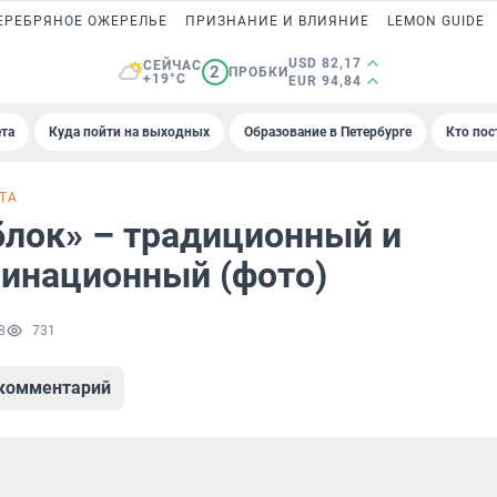
ЕРЕБРЯНОЕ ОЖЕРЕЛЬЕ
ПРИЗНАНИЕ И ВЛИЯНИЕ
LEMON GUIDE
USD 82,17
СЕЙЧАС
2
ПРОБКИ
+19°C
EUR 94,84
та
Куда пойти на выходных
Образование в Петербурге
Кто пос
ТА
блок» – традиционный и
инационный (фото)
8
731
 комментарий