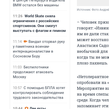
в центре Петербурга водитель
BMW остался без машины
Источник: 
Фото Андре
11:26
World Skate сняла
ограничения с российских
– Человек прих
спортсменов. Они смогут
говорят: «Извин
выступать с флагом и гимном
им не дали стак
может восстано
11:14
Вандал оторвал руку
Анастасия Садо
у памятника воинам-
необычной для с
интернационалистам в
Сосновом Бору
когда ты не мо
плохо пахнешь.
11:03
Беспилотники
продолжают атаковать
«Нетолерантное 
Москву
опробовали на 
Мероприятие на
10:57
С помощью БПЛА хотят
контролировать соблюдение
на время слепы
трудового законодательства
среде. Когда ч
запоминает эти
10:44
Две яхты