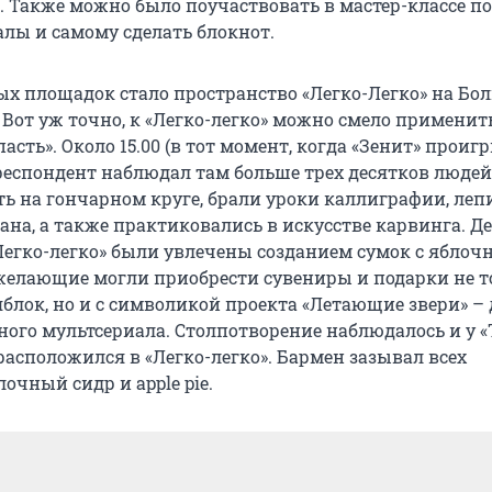
. Также можно было поучаствовать в мастер-классе по
лы и самому сделать блокнот.
ых площадок стало пространство «Легко-Легко» на Бо
 Вот уж точно, к «Легко-легко» можно смело применить
пасть». Около 15.00 (в тот момент, когда «Зенит» проиг
респондент наблюдал там больше трех десятков людей
ть на гончарном круге, брали уроки каллиграфии, леп
на, а также практиковались в искусстве карвинга. Де
егко-легко» были увлечены созданием сумок с ябло
желающие могли приобрести сувениры и подарки не т
блок, но и с символикой проекта «Летающие звери» – 
ного мультсериала. Столпотворение наблюдалось и у 
расположился в «Легко-легко». Бармен зазывал всех
очный сидр и apple pie.