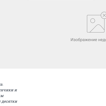
а.
инчики и
ым
 десятки