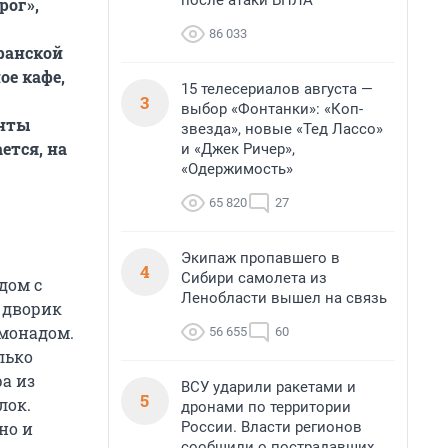
после атаки БПЛА
рог»,
86 033
ранской
ое кафе,
15 телесериалов августа —
3
выбор «Фонтанки»: «Коп-
енты
звезда», новые «Тед Лассо»
ется, на
и «Джек Ричер»,
«Одержимость»
65 820
27
Экипаж пропавшего в
4
Сибири самолета из
дом с
Ленобласти вышел на связь
 дворик
монадом.
56 655
60
лько
а из
ВСУ ударили ракетами и
5
лок.
дронами по территории
России. Власти регионов
но и
сообщили о пострадавших