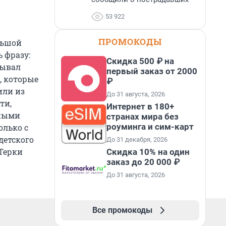
53 922
ПРОМОКОДЫ
льшой
 фразу:
Скидка 500 ₽ на
рывал
первый заказ от 2000
, которые
₽
или из
До 31 августа, 2026
ти,
Интернет в 180+
чными
странах мира без
роуминга и сим-карт
олько с
детского
До 31 декабря, 2026
«Терки
Скидка 10% на один
заказ до 20 000 ₽
До 31 августа, 2026
Все промокоды