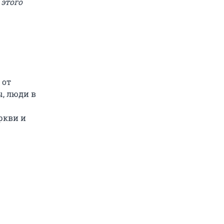
 этого
 от
, люди в
ркви и