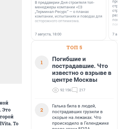
професси
В преддверии Дня строителя топ-
строителе
менеджеры компании «СЗ
строителя
„Терминал-Ресурс“ — о планах
раз. В ГК
компании, испытаниях и поводах для
появился
осторожного оптимизма.
поменяла
7 августа, 18:00
7 августа,
ТОП 5
Погибшие и
1
пострадавшие. Что
известно о взрыве в
центре Москвы
92 156
217
рной
Галька била в людей,
2
. Это
пострадавших грузили в
оторой
скорые на лежаках. Что
Vita. То
происходило в Геленджике