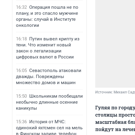
16:32
Операция пошла не по
плану, и это спасло мужчине
органы: случай в Институте
онкологии
16:18
Путин вывел крипту из
тени. Что изменит новый
закон о легализации
цифровых валют в России
16:05
Севастополь атаковали
дважды. Повреждены
множество домов и машин
Источник: 
Михаил Сад
15:50
Школьникам пообещали
необычно длинные осенние
Гуляя по город
каникулы
столицы просто
масштабная бла
15:36
История от МЧС:
одинокий яхтсмен сел на мель
пойдут на лече
в Финском заливе, телефон