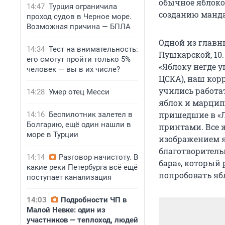
обычное яблоко
14:47
Турция ограничила
созданию манда
проход судов в Черное море.
Возможная причина — БПЛА
Одной из главн
14:34
Тест на внимательность:
Пушкарской, 10.
его смогут пройти только 5%
«Яблоку негде у
человек — вы в их числе?
ЦСКА), наш кор
учились работа
14:28
Умер отец Месси
яблок и марципа
пришедшие в «Л
14:16
Беспилотник залетел в
Болгарию, ещё один нашли в
принтами. Все 
море в Турции
изображением я
благотворитель
14:14
Разговор начистоту. В
бара», который 
какие реки Петербурга всё ещё
попробовать ябл
поступает канализация
14:03
Подробности ЧП в
Малой Невке: один из
участников — теплоход, людей