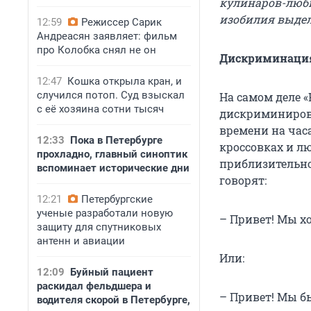
кулинаров-люби
изобилия выдел
12:59
Режиссер Сарик
Андреасян заявляет: фильм
про Колобка снял не он
Дискриминаци
12:47
Кошка открыла кран, и
случился потоп. Суд взыскал
На самом деле «
с её хозяина сотни тысяч
дискриминирова
времени на час
12:33
Пока в Петербурге
кроссовках и лю
прохладно, главный синоптик
приблизительно
вспоминает исторические дни
говорят:
12:21
Петербургские
ученые разработали новую
– Привет! Мы х
защиту для спутниковых
антенн и авиации
Или:
12:09
Буйный пациент
раскидал фельдшера и
– Привет! Мы бы
водителя скорой в Петербурге,