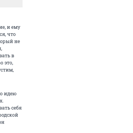
е, и ему
ся, что
торый не
,
вать в
о это,
устим,
го идею
х.
ать себя
родской
он