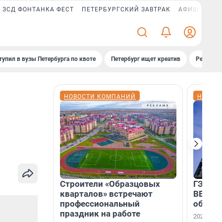
ЗСД ФОНТАНКА ФЕСТ
ПЕТЕРБУРГСКИЙ ЗАВТРАК
АФИША PLUS
тупил в вузы Петербурга по квоте
Петербург ищет креатив
Рейтинги
НОВОСТИ КОМПАНИЙ
НОВОС
Строители «Образцовых
ГЭС, м
кварталов» встречают
ВВП: в
профессиональный
об ист
праздник на работе
2026-й —