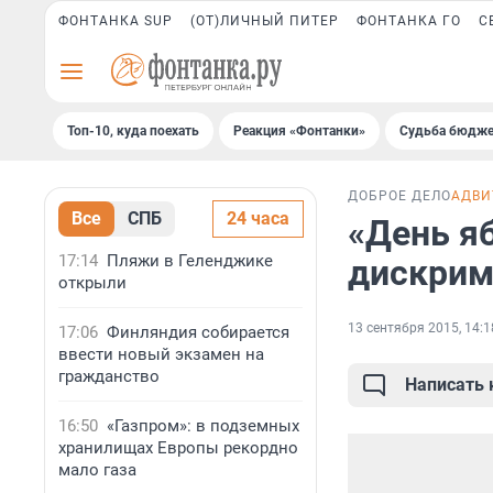
ФОНТАНКА SUP
(ОТ)ЛИЧНЫЙ ПИТЕР
ФОНТАНКА ГО
С
Топ-10, куда поехать
Реакция «Фонтанки»
Судьба бюдже
ДОБРОЕ ДЕЛО
АДВИ
Все
СПБ
24 часа
«День я
17:14
Пляжи в Геленджике
дискрим
открыли
13 сентября 2015, 14:1
17:06
Финляндия собирается
ввести новый экзамен на
гражданство
Написать
16:50
«Газпром»: в подземных
хранилищах Европы рекордно
мало газа