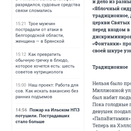
и дело из разн
разрядился, судовые средства
«Яблочный сидр
связи сломались
традиционное,
церкви Святых 
15:21
Трое мужчин
перед входом в
пострадали от атаки в
Белгородской области,
дискриминиров
женщина — в Брянской
«Фонтанки» про
своей шкуре уз
15:12
Как превратить
обычную гречку в блюдо,
которое хочется есть: шесть
Традиционное
советов нутрициолога
Нельзя было пр
15:00
Наш проект: Работа для
Миллионной ули
сов. Как искать вакансию без
ранних подъемов
был набит люд
Пока голодные 
14:56
Пожар на Ильском НПЗ
девушек поодал
потушили. Пострадавших
«ПапаВитамин» 
стало больше
Теперь на Хэлл