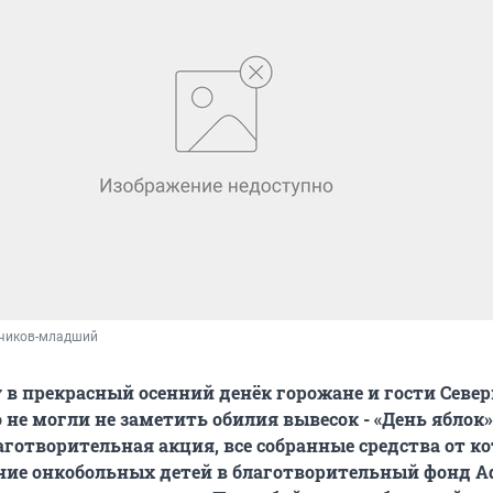
чиков-младший
у в прекрасный осенний денёк горожане и гости Севе
 не могли не заметить обилия вывесок - «День яблок»
готворительная акция, все собранные средства от к
ние онкобольных детей в благотворительный фонд Ad