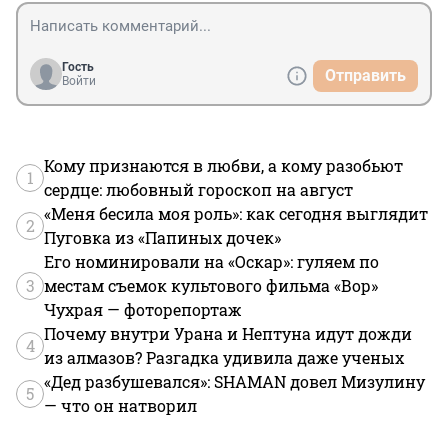
Гость
Отправить
Войти
Кому признаются в любви, а кому разобьют
1
сердце: любовный гороскоп на август
«Меня бесила моя роль»: как сегодня выглядит
2
Пуговка из «Папиных дочек»
Его номинировали на «Оскар»: гуляем по
3
местам съемок культового фильма «Вор»
Чухрая — фоторепортаж
Почему внутри Урана и Нептуна идут дожди
4
из алмазов? Разгадка удивила даже ученых
«Дед разбушевался»: SHAMAN довел Мизулину
5
— что он натворил