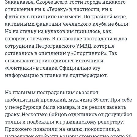
Закавказья. Скорее всего, гости города никакого
отношения ни к «Тереку» в частности, ни к
футболу в принципе не имели. По крайней мере,
активными фанатами чеченского клуба не были.
Но на стенку из кулаков им пришлось, как
говорят, отвечать. В потасовке пострадали и два
сотрудника Петроградского УМВД, которые
оставались в оцеплении у «Спортивной». Так
описывают происходившее источники
«Фонтанки» в главке. Официально эту
информацию в главке не подтверждают.
Но главным пострадавшим оказался
любопытный прохожий, мужчина 35 лет. При себе
у петербуржца была камера, и он решил заснять
драку. Несколько бойцов отделились от дерущейся
толпы и подбежали к гражданскому репортеру.
Прохожего повалили на землю, поколотили, а
напоследок отобрали камеру стоимостью около 20