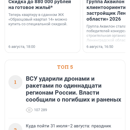
Скидка до 880 000 рублей
Группа Аквилон 
на готовое жильё*
клиентоориентир
застройщик Лени
Теперь квартиру в сданном ЖК
области» 2026
«Образцовый квартал 14» можно
купить со специальной скидкой.
Группа Аквилон стала 
победителей конкурса 
строительная организа
Ленинградской области 
номинации «Самый
6 августа, 18:00
6 августа, 16:50
клиентоориентированн
застройщик Ленинград
области».
ТОП 5
ВСУ ударили дронами и
1
ракетами по одиннадцати
регионам России. Власти
сообщили о погибших и раненых
107 289
Куда пойти 31 июля–2 августа: праздник
2