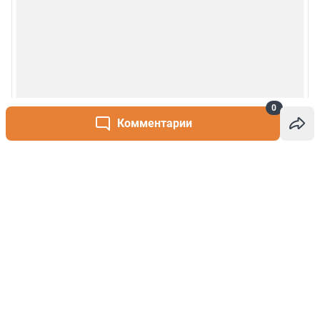
0
Комментарии
Написать комментарий