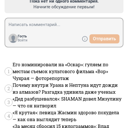
Пока нет ни одного комментария.
Начните обсуждение первым!
Гость
Отправить
Войти
Его номинировали на «Оскар»: гуляем по
1
местам съемок культового фильма «Вор»
Чухрая — фоторепортаж
Почему внутри Урана и Нептуна идут дожди
2
из алмазов? Разгадка удивила даже ученых
«Дед разбушевался»: SHAMAN довел Мизулину
3
— что он натворил
«Я крутая»: певица Жасмин здорово похудела
4
— как она выглядит теперь
«За месяц сбросил 15 килограммов»: Влад