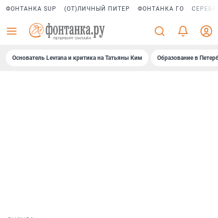
ФОНТАНКА SUP
(ОТ)ЛИЧНЫЙ ПИТЕР
ФОНТАНКА ГО
СЕРЕБР
Основатель Levrana и критика на Татьяны Ким
Образование в Петер