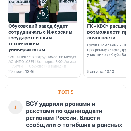
Обуховский завод будет
ГК «КВС» расширя
сотрудничать с Ижевским
возможности пр
государственным
лояльности
техническим
Группа компаний «КВС»
университетом
программу «Карта Друга
участников «Клуба Ваши
Соглашение о сотрудничестве между
АО «НПО „СЗРЦ Концерна ВКО „Алмаз
— Антей“ — Обуховский завод» и
ФГБОУ ВО «Ижевский
29 июля, 13:46
5 августа, 18:13
государственный технический
университет имени М. Т.
Калашникова» (ИжГТУ) было
подписано 17 июля 2026 года в
ТОП 5
Ситуационном центре Правительства
Москвы.
ВСУ ударили дронами и
1
ракетами по одиннадцати
регионам России. Власти
сообщили о погибших и раненых