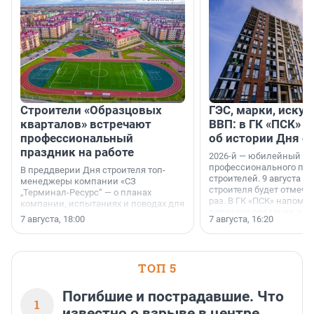
Строители «Образцовых
ГЭС, марки, искус
кварталов» встречают
ВВП: в ГК «ПСК» р
профессиональный
об истории Дня с
праздник на работе
2026-й — юбилейный го
профессионального пр
В преддверии Дня строителя топ-
строителей. 9 августа 2
менеджеры компании «СЗ
строителя будет отмечат
„Терминал-Ресурс“ — о планах
раз. В ГК «ПСК» напомни
компании, испытаниях и поводах для
появился праздник и к
осторожного оптимизма.
7 августа, 18:00
7 августа, 16:20
поменялась роль строит
ТОП 5
Погибшие и пострадавшие. Что
1
известно о взрыве в центре