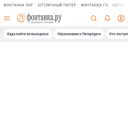
ФОНТАНКА SUP
(ОТ)ЛИЧНЫЙ ПИТЕР
ФОНТАНКА ГО
СЕРЕБР
Куда пойти на выходных
Образование в Петербурге
Кто поступ