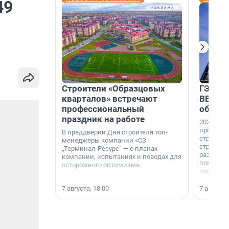
49
Строители «Образцовых
ГЭС, м
кварталов» встречают
ВВП: в
профессиональный
об ист
праздник на работе
2026-й —
професси
В преддверии Дня строителя топ-
строителе
менеджеры компании «СЗ
строителя
„Терминал-Ресурс“ — о планах
раз. В ГК
компании, испытаниях и поводах для
появился
осторожного оптимизма.
поменяла
7 августа, 18:00
7 августа,