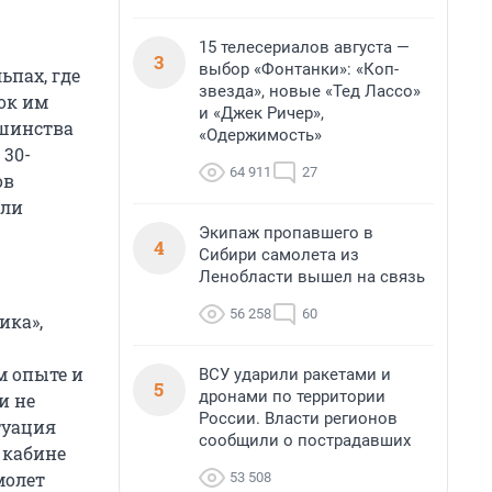
15 телесериалов августа —
3
выбор «Фонтанки»: «Коп-
ьпах, где
звезда», новые «Тед Лассо»
ток им
и «Джек Ричер»,
ьшинства
«Одержимость»
 30-
64 911
27
ов
или
Экипаж пропавшего в
4
Сибири самолета из
Ленобласти вышел на связь
56 258
60
ика»,
м опыте и
ВСУ ударили ракетами и
5
дронами по территории
и не
России. Власти регионов
туация
сообщили о пострадавших
 кабине
молет
53 508