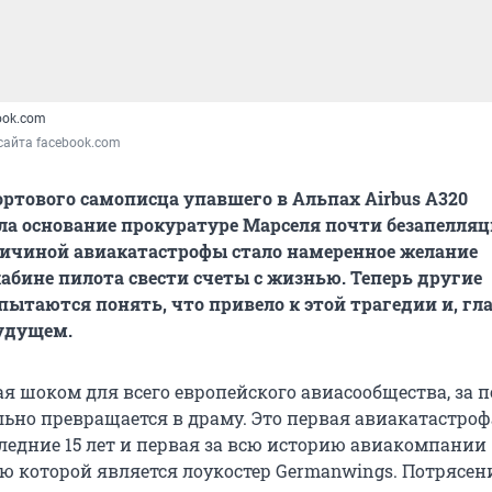
ook.com
сайта facebook.com
ртового самописца упавшего в Альпах Airbus A320
ла основание прокуратуре Марселя почти безапелля
ричиной авиакатастрофы стало намеренное желание
кабине пилота свести счеты с жизнью. Теперь другие
ытаются понять, что привело к этой трагедии и, гла
будущем.
ая шоком для всего европейского авиасообщества, за 
льно превращается в драму. Это первая авиакатастроф
ледние 15 лет и первая за всю историю авиакомпании
ью которой является лоукостер Germanwings. Потрясе