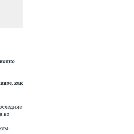
ционно
вное, как
последние
а во
нием