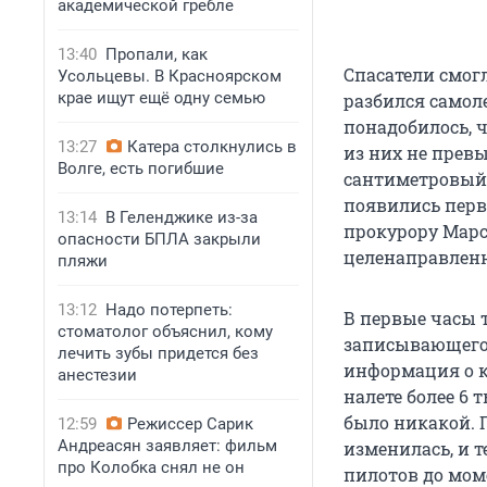
академической гребле
13:40
Пропали, как
Спасатели смогл
Усольцевы. В Красноярском
крае ищут ещё одну семью
разбился самоле
понадобилось, 
13:27
Катера столкнулись в
из них не прев
Волге, есть погибшие
сантиметровый 
появились перв
13:14
В Геленджике из-за
прокурору Марсе
опасности БПЛА закрыли
целенаправленн
пляжи
13:12
Надо потерпеть:
В первые часы 
стоматолог объяснил, кому
записывающего 
лечить зубы придется без
информация о к
анестезии
налете более 6
было никакой. 
12:59
Режиссер Сарик
Андреасян заявляет: фильм
изменилась, и т
про Колобка снял не он
пилотов до мом