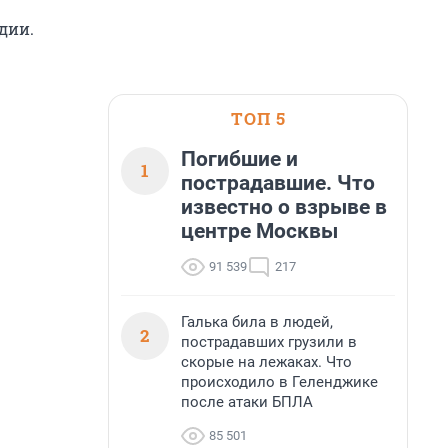
дии.
ТОП 5
Погибшие и
1
пострадавшие. Что
известно о взрыве в
центре Москвы
91 539
217
Галька била в людей,
2
пострадавших грузили в
скорые на лежаках. Что
происходило в Геленджике
после атаки БПЛА
85 501