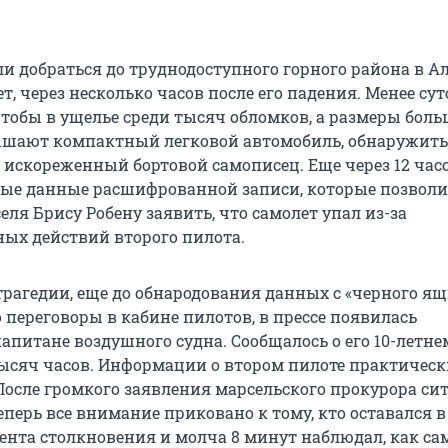
и добраться до труднодоступного горного района в Ал
т, через несколько часов после его падения. Менее су
чтобы в ущелье среди тысяч обломков, а размеры бол
ышают компактный легковой автомобиль, обнаружить
искореженный бортовой самописец. Еще через 12 час
ые данные расшифрованной записи, которые позвол
ля Брису Робену заявить, что самолет упал из-за
ых действий второго пилота.
трагедии, еще до обнародования данных с «черного ящ
переговоры в кабине пилотов, в прессе появилась
апитане воздушного судна. Сообщалось о его 10-летне
 тысяч часов. Информации о втором пилоте практическ
После громкого заявления марсельского прокурора си
еперь все внимание приковано к тому, кто оставался в
ента столкновения и молча 8 минут наблюдал, как са