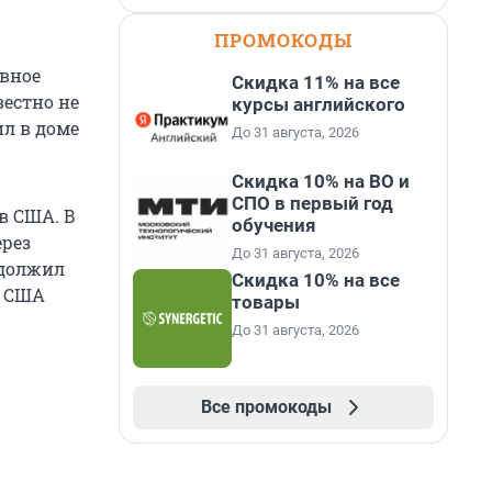
ПРОМОКОДЫ
овное
Скидка 11% на все
вестно не
курсы английского
ил в доме
До 31 августа, 2026
Скидка 10% на ВО и
СПО в первый год
в США. В
обучения
ерез
До 31 августа, 2026
одолжил
Скидка 10% на все
и США
товары
До 31 августа, 2026
Все промокоды