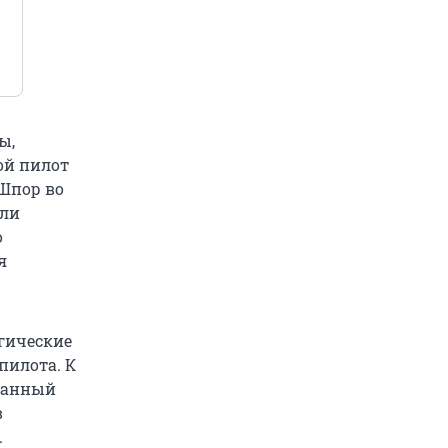
ы,
рой пилот
 Шпор во
или
о
я
гические
пилота. К
тнанный
в
.