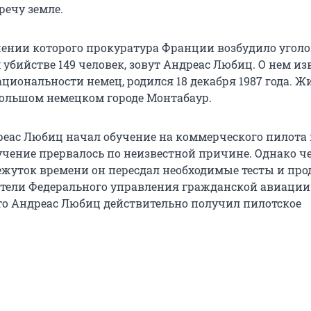
речу земле.
шении которого прокуратура Франции возбудило угол
 убийстве 149 человек, зовут Андреас Любиц. О нем из
ациональности немец, родился 18 декабря 1987 года. Ж
большом немецком городе Монтабаур.
дреас Любиц начал обучение на коммерческого пилота 
бучение прервалось по неизвестной причине. Однако ч
жуток времени он пересдал необходимые тесты и пр
ители Федерального управления гражданской авиаци
то Андреас Любиц действительно получил пилотское