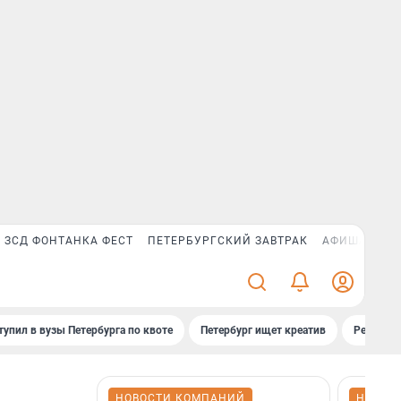
ЗСД ФОНТАНКА ФЕСТ
ПЕТЕРБУРГСКИЙ ЗАВТРАК
АФИША PLUS
тупил в вузы Петербурга по квоте
Петербург ищет креатив
Рейтинги
НОВОСТИ КОМПАНИЙ
НОВОС