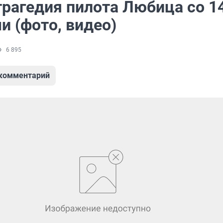
трагедия пилота Любица со 1
и (фото, видео)
6 895
 комментарий