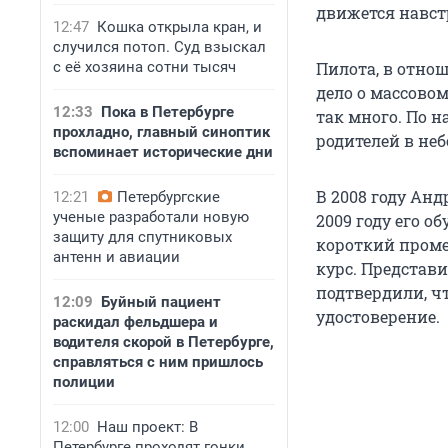
движется навст
12:47
Кошка открыла кран, и
случился потоп. Суд взыскал
с её хозяина сотни тысяч
Пилота, в отно
дело о массовом
12:33
Пока в Петербурге
так много. По н
прохладно, главный синоптик
родителей в не
вспоминает исторические дни
В 2008 году Ан
12:21
Петербургские
ученые разработали новую
2009 году его о
защиту для спутниковых
короткий проме
антенн и авиации
курс. Представ
подтвердили, ч
12:09
Буйный пациент
удостоверение.
раскидал фельдшера и
водителя скорой в Петербурге,
справляться с ним пришлось
полиции
12:00
Наш проект: В
Петербурге проходят гонки