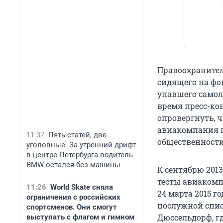
Правоохраните
сидящего на фон
упавшего самол
время пресс-ко
опровергнуть, 
авиакомпания п
11:37
Пять статей, две
общественности
уголовные. За утренний дрифт
в центре Петербурга водитель
BMW остался без машины
К сентябрю 201
тесты авиакомп
11:26
World Skate сняла
24 марта 2015 
ограничения с российских
послужной спис
спортсменов. Они смогут
Дюссельдорф, г
выступать с флагом и гимном