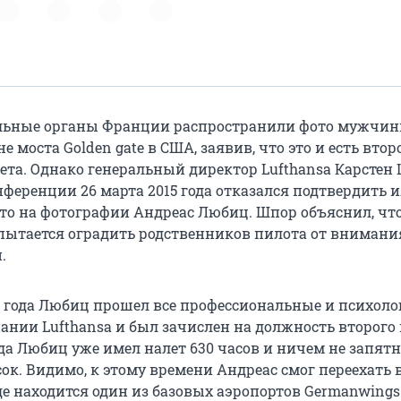
льные органы Франции распространили фото мужчин
е моста Golden gate в США, заявив, что это и есть вто
ета. Однако генеральный директор Lufthansa Карстен
нференции 26 марта 2015 года отказался подтвердить 
что на фотографии Андреас Любиц. Шпор объяснил, чт
ытается оградить родственников пилота от внимани
.
3 года Любиц прошел все профессиональные и психоло
ании Lufthansa и был зачислен на должность второго 
года Любиц уже имел налет 630 часов и ничем не запя
ок. Видимо, к этому времени Андреас смог переехать 
де находится один из базовых аэропортов Germanwings