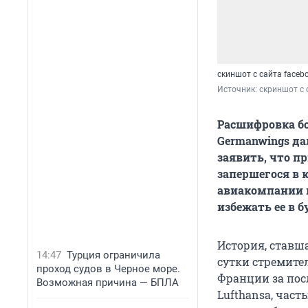
скиншот с сайта faceb
Источник: 
скриншот с 
Расшифровка бо
Germanwings да
заявить, что п
запершегося в 
авиакомпании п
избежать ее в 
История, ставш
14:47
Турция ограничила
сутки стремите
проход судов в Черное море.
Франции за пос
Возможная причина — БПЛА
Lufthansa, част