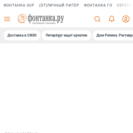
ФОНТАНКА SUP
(ОТ)ЛИЧНЫЙ ПИТЕР
ФОНТАНКА ГО
СЕРЕБР
Доставка в СИЗО
Петербург ищет креатив
Дом Репина. Реставр