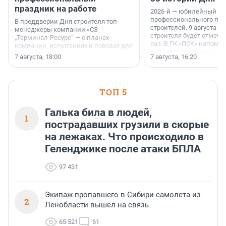
праздник на работе
2026-й — юбилейный го
профессионального пр
В преддверии Дня строителя топ-
строителей. 9 августа 2
менеджеры компании «СЗ
строителя будет отмечат
„Терминал-Ресурс“ — о планах
раз. В ГК «ПСК» напомни
компании, испытаниях и поводах для
появился праздник и к
осторожного оптимизма.
7 августа, 18:00
7 августа, 16:20
поменялась роль строит
ТОП 5
Галька била в людей,
1
пострадавших грузили в скорые
на лежаках. Что происходило в
Геленджике после атаки БПЛА
97 431
Экипаж пропавшего в Сибири самолета из
2
Ленобласти вышел на связь
65 521
61