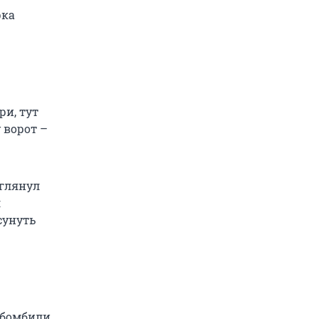
рка
ри, тут
 ворот –
зглянул
л
сунуть
 бомбили,