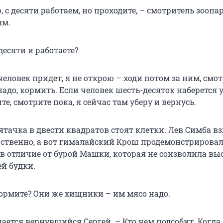
, с десяти работаем, но проходите, – смотритель зоопа
ям.
десяти и работаете?
 человек придет, я не открою – ходи потом за ним, смот
надо, кормить. Если человек шесть-десяток наберется у
те, смотрите пока, я сейчас там уберу и вернусь.
ятачка в двести квадратов стоят клетки. Лев Симба в
ственно, а вот гималайский Крош продемонстрирова
 в отличие от бурой Машки, которая не соизволила вы
ей будки.
кормите? Они же хищники – им мясо надо.
шается вернувшийся Сергей. – Кто чем подсобит. Когда