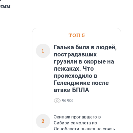
нным
ТОП 5
Галька била в людей,
1
пострадавших
грузили в скорые на
лежаках. Что
происходило в
Геленджике после
атаки БПЛА
96 906
Экипаж пропавшего в
2
Сибири самолета из
Ленобласти вышел на связь