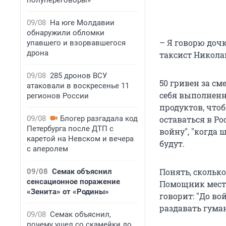
полупереговоры»
09/08
На юге Молдавии
обнаружили обломки
– Я говорю дочке
упавшего и взорвавшегося
дрона
таксист Никола
09/08
285 дронов ВСУ
50 гривен за см
атаковали в воскресенье 11
себя выполненн
регионов России
продуктов, что
09/08
Блогер разгадала код
оставаться в Ро
Петербурга после ДТП с
войну", "когда 
каретой на Невском и вечера
будут.
с аперолем
Понять, сколько
09/08
Семак объяснил
сенсационное поражение
Помощник местн
«Зенита» от «Родины»
говорит: "До во
раздавать гума
09/08
Семак объяснил,
почему ушел со скамейки до