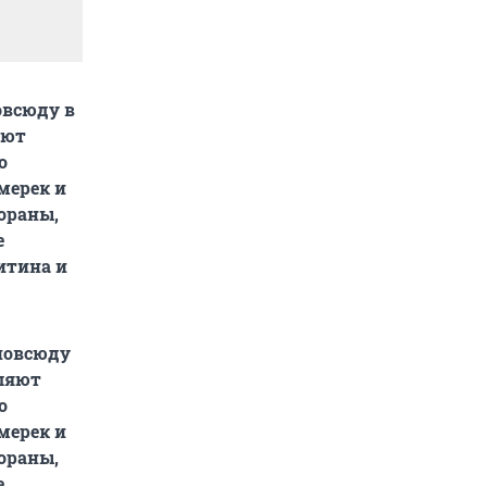
овсюду в
яют
о
мерек и
ораны,
е
итина и
 повсюду
вляют
о
мерек и
ораны,
е