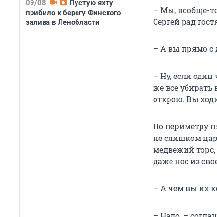
09/08
Пустую яхту
– Мы, вообще-то
прибило к берегу Финского
Сергей рад гост
залива в Ленобласти
– А вы прямо с 
– Ну, если один
же все убирать 
открою. Вы ходи
По периметру п
не слишком цар
медвежий торс,
даже нос из сво
– А чем вы их 
– Надо, – согла