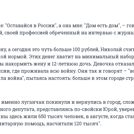
: "Оставайся в России", а она мне: "Дом есть дом", – г
й, своей профессией обреченный на интервью с журна
ену, а сегодня это чуть больше 100 рублей, Николай счи
ой нормой. Этих денег хватит на минимальный набо
бы накормить жену и 12-летнюю дочь. Девочка отказа
ссии, где проживала всю войну. Они так и говорят – "
шла война", пытаясь настоять: больше в этом городе ст
 именно луганчан покинули и вернулись в город, сло
ого депутата, представляясь по-свойски Юрой, увере
йны здесь жили 650 тысяч человек, в августе, когда ст
нитарную помощь, насчитали 120 тысяч".