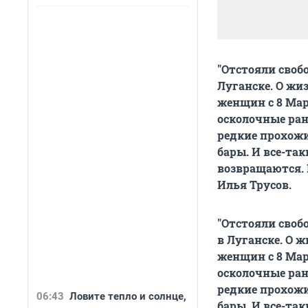
"Отстояли своб
Луганске. О жи
женщин с 8 Мар
осколочные ран
редкие прохожи
бары. И все-та
возвращаются. 
Илья Трусов.
"Отстояли своб
в Луганске. О 
женщин с 8 Мар
осколочные ран
редкие прохожи
06:43
Ловите тепло и солнце,
бары. И все-та