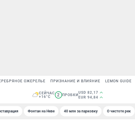
ЕРЕБРЯНОЕ ОЖЕРЕЛЬЕ
ПРИЗНАНИЕ И ВЛИЯНИЕ
LEMON GUIDE
USD 82,17
СЕЙЧАС
2
ПРОБКИ
+16°C
EUR 94,84
еставрация
Фонтан на Неве
40 млн за парковку
О чистоте рек