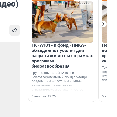
идео)
ГК «А101» и фонд «НИКА»
Петер
объединяют усилия для
возвр
защиты животных в рамках
«раскл
программы
«книж
биоразнообразия
Технолог
перестае
Группа компаний «А101» и
переходи
Благотворительный фонд помощи
повседне
бездомным животным «НИКА»
заключили соглашение о
стратегическом сотрудничестве.
6 августа, 12:26
5 августа,