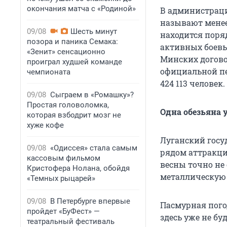
окончания матча с «Родиной»
В администрац
называют менее 
09/08
Шесть минут
находится поряд
позора и паника Семака:
активных боевы
«Зенит» сенсационно
Минских договор
проиграл худшей команде
официальной пе
чемпионата
424 113 человек.
09/08
Сыграем в «Ромашку»?
Простая головоломка,
Одна обезьяна 
которая взбодрит мозг не
хуже кофе
Луганский госу
09/08
«Одиссея» стала самым
рядом аттракц
кассовым фильмом
весны точно не 
Кристофера Нолана, обойдя
металлическую
«Темных рыцарей»
09/08
В Петербурге впервые
Пасмурная пого
пройдет «БуФест» —
здесь уже не бу
театральный фестиваль