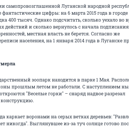
ии самопровозглашенной Луганской народной респуб
фантастические цифры: на 6 марта 2015 года в городе
ка 400 тысяч. Однако подсчитать, сколько уехало во 
х действий и сколько вернулось с начала подписания
енностей, местная власть не берется. Согласно же
реписи населения, на 1 января 2014 года в Луганске 
умерла
дарственный зоопарк находится в парке 1 Мая. Распо
ионы прошлым летом не работали. С наступлением н
откроются "Веселые горки" – снаряд надвое разрезал
 конструкцию.
да каркает воронами на серых ветках деревьев: "Разв
дет никогда". Выглянувшее из-за туч солнце готово по