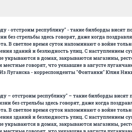
оду - отстроим республику" - такие билборды висят п
зни без стрельбы здесь говорят, даже когда поздравл
та. В светлое время суток напоминают о войне тольк
ения зданий и безлюдность улиц. С наступлением су
е укрываются в домах, закрываются магазины, рест
ки местные говорят, что уехавшие в августе луганчан
Из Луганска - корреспонденты "Фонтанки" Юлия Ник
оду – отстроим республику" – такие билборды висят
жизни без стрельбы здесь говорят, даже когда поздра
та. В светлое время суток напоминают о войне тольк
ения зданий и безлюдность улиц. С наступлением су
е укрываются в домах, закрываются магазины, рест
ки местные говорят, что уехавшие в августе луганчан