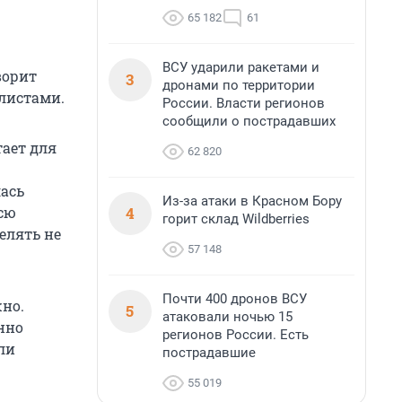
65 182
61
ВСУ ударили ракетами и
оворит
3
дронами по территории
листами.
России. Власти регионов
сообщили о пострадавших
тает для
62 820
р
лась
Из-за атаки в Красном Бору
4
всю
горит склад Wildberries
релять не
57 148
Почти 400 дронов ВСУ
жно.
5
атаковали ночью 15
нно
регионов России. Есть
али
пострадавшие
55 019