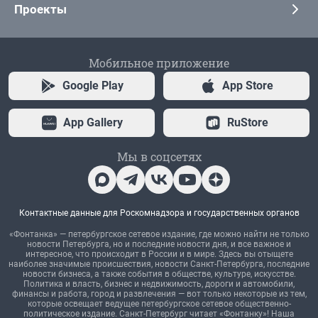
Проекты
Мобильное приложение
Google Play
App Store
App Gallery
RuStore
Мы в соцсетях
Контактные данные для Роскомнадзора и государственных органов
«Фонтанка» — петербургское сетевое издание, где можно найти не только
новости Петербурга, но и последние новости дня, и все важное и
интересное, что происходит в России и в мире. Здесь вы отыщете
наиболее значимые происшествия, новости Санкт-Петербурга, последние
новости бизнеса, а также события в обществе, культуре, искусстве.
Политика и власть, бизнес и недвижимость, дороги и автомобили,
финансы и работа, город и развлечения — вот только некоторые из тем,
которые освещает ведущее петербургское сетевое общественно-
политическое издание. Санкт-Петербург читает «Фонтанку»! Наша