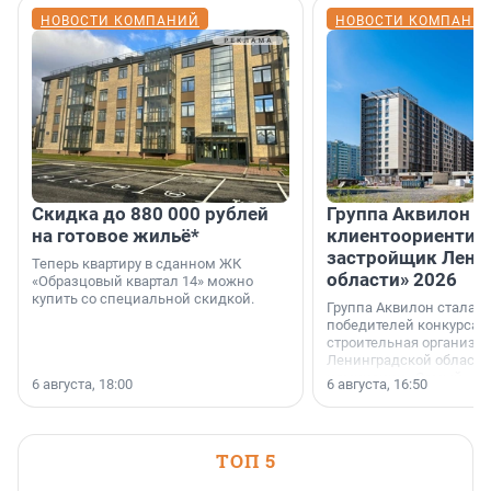
НОВОСТИ КОМПАНИЙ
НОВОСТИ КОМПАНИ
Скидка до 880 000 рублей
Группа Аквилон 
на готовое жильё*
клиентоориентир
застройщик Лени
Теперь квартиру в сданном ЖК
области» 2026
«Образцовый квартал 14» можно
купить со специальной скидкой.
Группа Аквилон стала 
победителей конкурса 
строительная организа
Ленинградской области 
номинации «Самый
6 августа, 18:00
6 августа, 16:50
клиентоориентированн
застройщик Ленинград
области».
ТОП 5