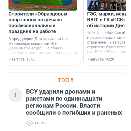
Строители «Образцовых
ГЭС, марки, искус
кварталов» встречают
ВВП: в ГК «ПСК» р
профессиональный
об истории Дня с
праздник на работе
2026-й — юбилейный го
профессионального пр
В преддверии Дня строителя топ-
строителей. 9 августа 2
менеджеры компании «СЗ
строителя будет отмечат
„Терминал-Ресурс“ — о планах
раз. В ГК «ПСК» напомни
компании, испытаниях и поводах для
появился праздник и к
осторожного оптимизма.
7 августа, 18:00
7 августа, 16:20
поменялась роль строит
ТОП 5
ВСУ ударили дронами и
1
ракетами по одиннадцати
регионам России. Власти
сообщили о погибших и раненых
112 603