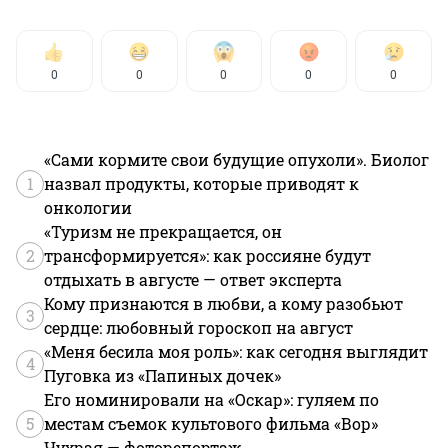
0
0
0
0
0
«Сами кормите свои будущие опухоли». Биолог
1
назвал продукты, которые приводят к
онкологии
«Туризм не прекращается, он
2
трансформируется»: как россияне будут
отдыхать в августе — ответ эксперта
Кому признаются в любви, а кому разобьют
3
сердце: любовный гороскоп на август
«Меня бесила моя роль»: как сегодня выглядит
4
Пуговка из «Папиных дочек»
Его номинировали на «Оскар»: гуляем по
5
местам съемок культового фильма «Вор»
Чухрая — фоторепортаж