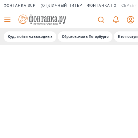
ФОНТАНКА SUP
(ОТ)ЛИЧНЫЙ ПИТЕР
ФОНТАНКА ГО
СЕРЕБР
Куда пойти на выходных
Образование в Петербурге
Кто поступ