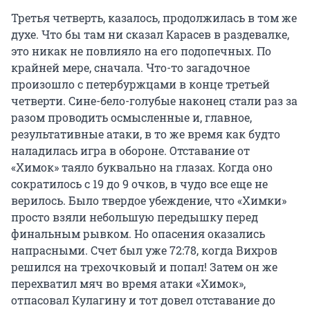
Третья четверть, казалось, продолжилась в том же
духе. Что бы там ни сказал Карасев в раздевалке,
это никак не повлияло на его подопечных. По
крайней мере, сначала. Что-то загадочное
произошло с петербуржцами в конце третьей
четверти. Сине-бело-голубые наконец стали раз за
разом проводить осмысленные и, главное,
результативные атаки, в то же время как будто
наладилась игра в обороне. Отставание от
«Химок» таяло буквально на глазах. Когда оно
сократилось с 19 до 9 очков, в чудо все еще не
верилось. Было твердое убеждение, что «Химки»
просто взяли небольшую передышку перед
финальным рывком. Но опасения оказались
напрасными. Счет был уже 72:78, когда Вихров
решился на трехочковый и попал! Затем он же
перехватил мяч во время атаки «Химок»,
отпасовал Кулагину и тот довел отставание до