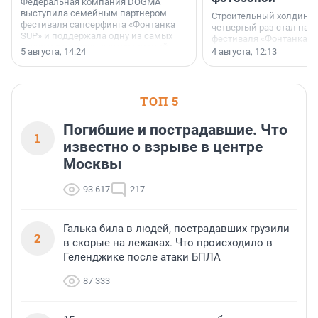
Федеральная компания DOGMA
выступила семейным партнером
Строительный холдинг 
фестиваля сапсерфинга «Фонтанка
четвертый раз стал пар
SUP» и поддержала одну из самых
фестиваля «Фонтанка S
ярких и романтичных номинаций —
раз компания стремится
5 августа, 14:24
4 августа, 12:13
«SUP-свадьба».
привезти корпоративну
и подарить настоящий 
посетителям фестиваля
необычной фотозоне.
ТОП 5
Погибшие и пострадавшие. Что
1
известно о взрыве в центре
Москвы
93 617
217
Галька била в людей, пострадавших грузили
2
в скорые на лежаках. Что происходило в
Геленджике после атаки БПЛА
87 333