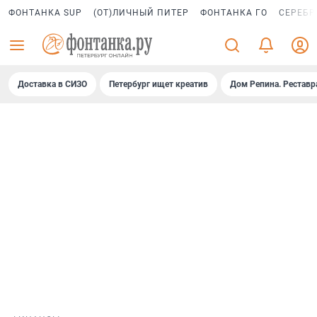
ФОНТАНКА SUP
(ОТ)ЛИЧНЫЙ ПИТЕР
ФОНТАНКА ГО
СЕРЕБР
Доставка в СИЗО
Петербург ищет креатив
Дом Репина. Реставр