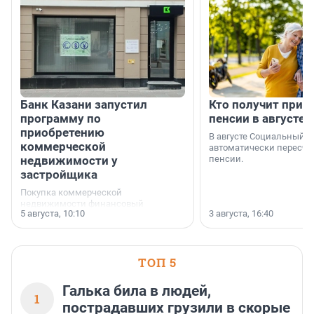
Банк Казани запустил
Кто получит приб
программу по
пенсии в августе
приобретению
В августе Социальный 
коммерческой
автоматически пересчи
недвижимости у
пенсии.
застройщика
Покупка коммерческой
недвижимости финансовый
5 августа, 10:10
3 августа, 16:40
инструмент, доступный для многих
предпринимателей. Будь то новый
офис, склад, торговое помещение
или готовый арендный бизнес —
успех сделки зависит от правильного
ТОП 5
выбора объекта и грамотного
финансирования.
Галька била в людей,
1
пострадавших грузили в скорые