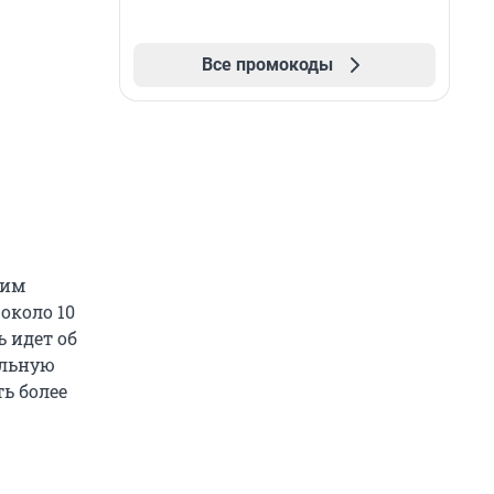
Все промокоды
сим
около 10
ь идет об
альную
ь более