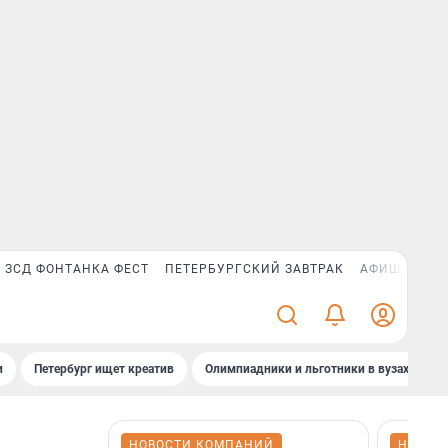
ЗСД ФОНТАНКА ФЕСТ
ПЕТЕРБУРГСКИЙ ЗАВТРАК
АФИША PLUS
и
Петербург ищет креатив
Олимпиадники и льготники в вузах СПб
НОВОСТИ КОМПАНИЙ
НОВОС