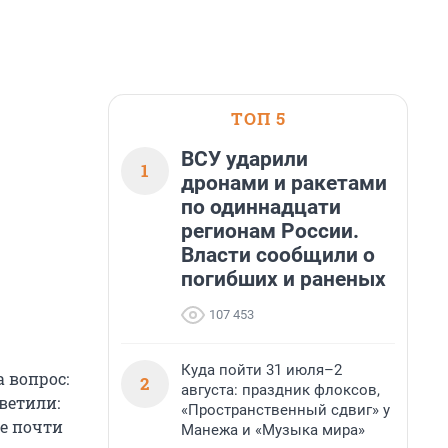
ТОП 5
ВСУ ударили
1
дронами и ракетами
по одиннадцати
регионам России.
Власти сообщили о
погибших и раненых
107 453
Куда пойти 31 июля–2
 вопрос:
2
августа: праздник флоксов,
тветили:
«Пространственный сдвиг» у
ие почти
Манежа и «Музыка мира»