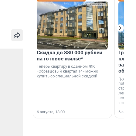
Скидка до 880 000 рублей
Группа
на готовое жильё*
клиен
застро
Теперь квартиру в сданном ЖК
област
«Образцовый квартал 14» можно
купить со специальной скидкой.
Группа А
победите
строител
Ленингра
номинац
клиенто
застройщ
6 августа, 18:00
6 августа,
области»