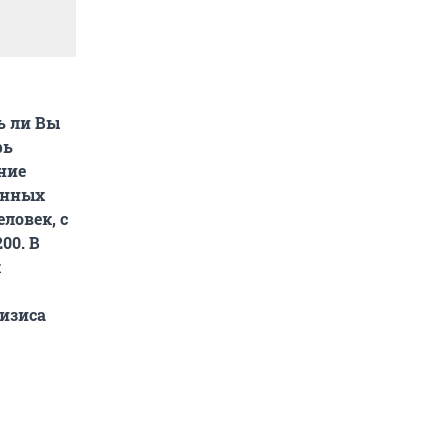
ь ли Вы
рь
ние
енных
ловек, с
00. В
к
ризиса