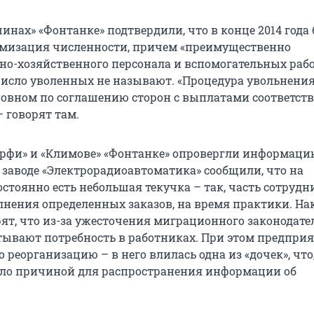
инах» «Фонтанке» подтвердили, что в конце 2014 года
имизация численности, причем «преимущественно
о-хозяйственного персонала и вспомогательных рабо
число уволенных не называют. «Процедура увольнени
новном по соглашению сторон с выплатами соответс
 говорят там.
ерфи» и «Климове» «Фонтанке» опровергли информаци
 заводе «Электрорадиоавтоматика» сообщили, что на
стоянно есть небольшая текучка – так, часть сотрудн
лнения определенных заказов, на время практики. Нак
ят, что из-за ужесточения миграционного законодате
тывают потребность в работниках. При этом предпри
 реорганизацию – в него влилась одна из «дочек», что
ало причиной для распространения информации об