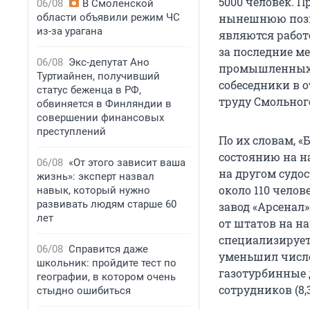
5000 человек. П
06/08
В Смоленской
области объявили режим ЧС
нынешнюю позици
из-за урагана
являются работо
за последние м
06/08
Экс-депутат Ано
промышленных п
Туртиайнен, получивший
собеседники в 
статус беженца в РФ,
труду Смольног
обвиняется в Финляндии в
совершении финансовых
преступлений
По их словам, «
состоянию на на
06/08
«От этого зависит ваша
на другом судос
жизнь»: эксперт назвал
около 110 чело
навык, который нужно
развивать людям старше 60
завод «Арсенал
лет
от штатов на на
специализирует
06/08
Справится даже
уменьшил числен
школьник: пройдите тест по
газотурбинные 
географии, в котором очень
сотрудников (8,3
стыдно ошибиться