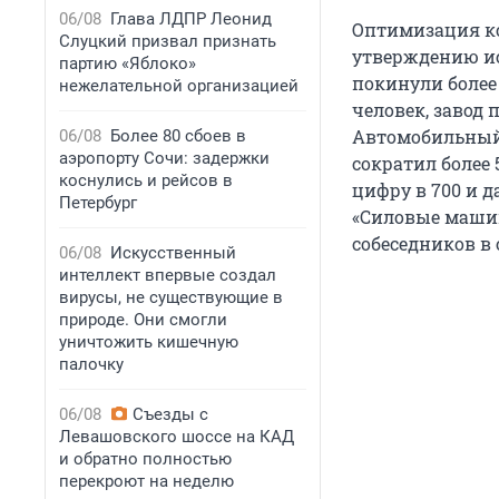
06/08
Глава ЛДПР Леонид
Оптимизация ко
Слуцкий призвал признать
утверждению ис
партию «Яблоко»
покинули более 
нежелательной организацией
человек, завод 
Автомобильный 
06/08
Более 80 сбоев в
аэропорту Сочи: задержки
сократил более 
коснулись и рейсов в
цифру в 700 и д
Петербург
«Силовые машин
собеседников в
06/08
Искусственный
интеллект впервые создал
вирусы, не существующие в
природе. Они смогли
уничтожить кишечную
палочку
06/08
Съезды с
Левашовского шоссе на КАД
и обратно полностью
перекроют на неделю