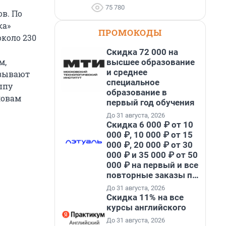
75 780
в. По
ка»
ПРОМОКОДЫ
около 230
Скидка 72 000 на
м,
высшее образование
и среднее
азывают
специальное
ппу
образование в
ловам
первый год обучения
До 31 августа, 2026
Скидка 6 000 ₽ от 10
000 ₽, 10 000 ₽ от 15
000 ₽, 20 000 ₽ от 30
000 ₽ и 35 000 ₽ от 50
000 ₽ на первый и все
повторные заказы по
промокоду НАБЕРИ
До 31 августа, 2026
Скидка 11% на все
курсы английского
До 31 августа, 2026