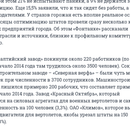
ри этом 21% не испытывают паники, а 9% не держатся 
ю. Еще 15,5% заявили, что и так сидят без работы, а
дателями. У страхов горожан есть вполне реальное ос
есяцы оптимизацию штатов провели сразу несколько
редприятий города. Об этом «Фонтанке» рассказали
отрасли и источники, близкие к профильному комитет
о.
Балтийский завод» покинули около 220 работников (по
чало 2014 года там трудилось около 3500 человек). С
троительном заводе – «Северная верфь» – были чуть 
век при численности в 3700 сотрудников. Машиностро
» лишился примерно 200 рабочих, что составляет прим
чало 2014 года. Завод «Красный Октябрь», который
ся на силовых агрегатах для военных вертолетов и са
ность на 100 человек (3,3%). ОАО «Климов», которое в
двигатели для вертолетов, якобы урезал штаты на 150
%).