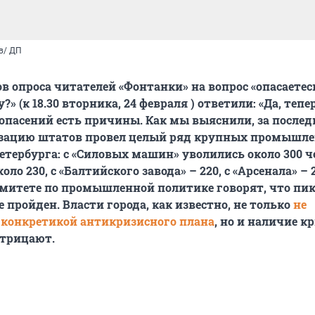
в/ ДП
ов опроса читателей «Фонтанки» на вопрос «опасаетес
?» (к 18.30 вторника, 24 февраля ) ответили: «Да, тепе
х опасений есть причины. Как мы выяснили, за послед
зацию штатов провел целый ряд крупных промышл
тербурга: с «Силовых машин» уволились около 300 че
оло 230, с «Балтийского завода» – 220, с «Арсенала» – 2
митете по промышленной политике говорят, что пи
 пройден. Власти города, как известно, не только
не
 конкретикой антикризисного плана
, но и наличие к
отрицают.