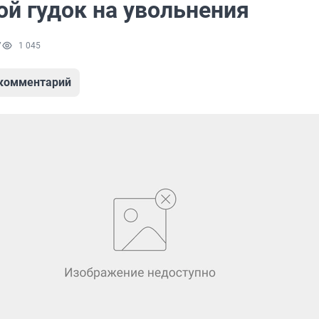
ой гудок на увольнения
7
1 045
 комментарий