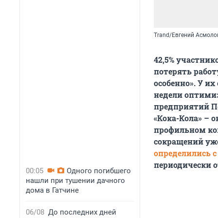
Trand/Евгений Асмоло
42,5% участник
потерять работу
особенно». У и
недели оптими
предприятий Пе
«Кока-Кола» – ок
профильном ко
сокращений уже
определились с
периодически 
00:05
Одного погибшего
нашли при тушении дачного
дома в Гатчине
06/08
До последних дней