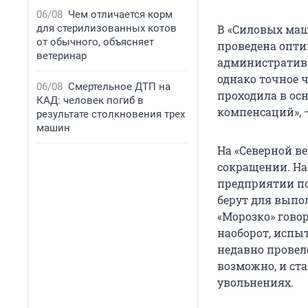
06/08
Чем отличается корм
для стерилизованных котов
В «Силовых маш
от обычного, объясняет
проведена опт
ветеринар
административн
однако точное 
06/08
Смертельное ДТП на
проходила в ос
КАД: человек погиб в
компенсаций», –
результате столкновения трех
машин
На «Северной в
сокращении. На
предприятии по
берут для выпо
«Морозко» говор
наоборот, испы
недавно провело
возможно, и ст
увольнениях.