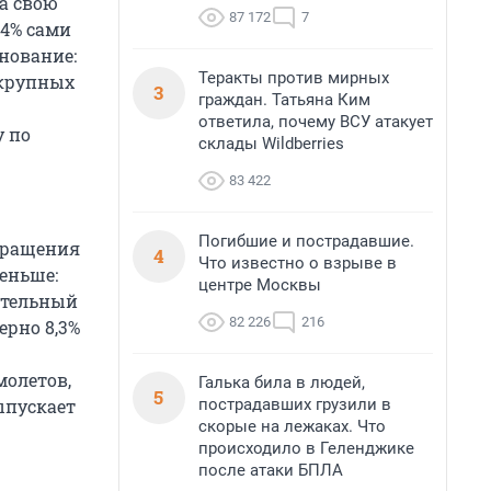
за свою
87 172
7
 4% сами
нование:
Теракты против мирных
 крупных
3
граждан. Татьяна Ким
ответила, почему ВСУ атакует
у по
склады Wildberries
83 422
Погибшие и пострадавшие.
окращения
4
Что известно о взрыве в
меньше:
центре Москвы
ительный
82 226
216
ерно 8,3%
молетов,
Галька била в людей,
5
пострадавших грузили в
ыпускает
скорые на лежаках. Что
происходило в Геленджике
после атаки БПЛА