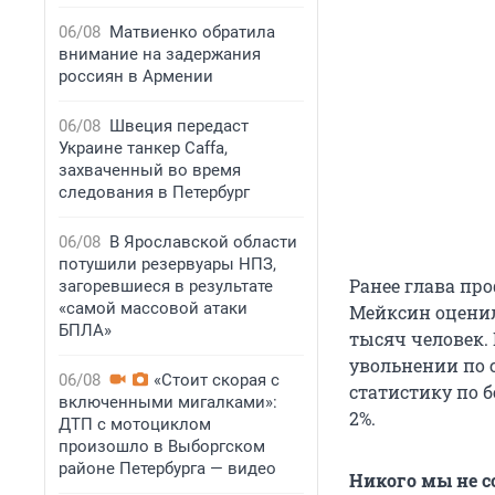
06/08
Матвиенко обратила
внимание на задержания
россиян в Армении
06/08
Швеция передаст
Украине танкер Caffa,
захваченный во время
следования в Петербург
06/08
В Ярославской области
потушили резервуары НПЗ,
Ранее глава пр
загоревшиеся в результате
«самой массовой атаки
Мейксин оценил
БПЛА»
тысяч человек. 
увольнении по 
06/08
«Стоит скорая с
статистику по б
включенными мигалками»:
2%.
ДТП с мотоциклом
произошло в Выборгском
районе Петербурга — видео
Никого мы не 