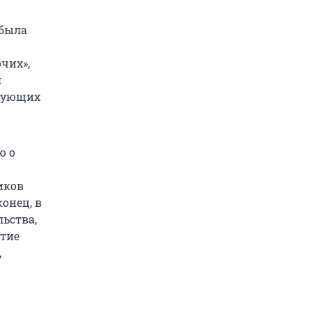
 была
чих»,
я
твующих
ю о
иков
онец, в
льства,
ятие
,