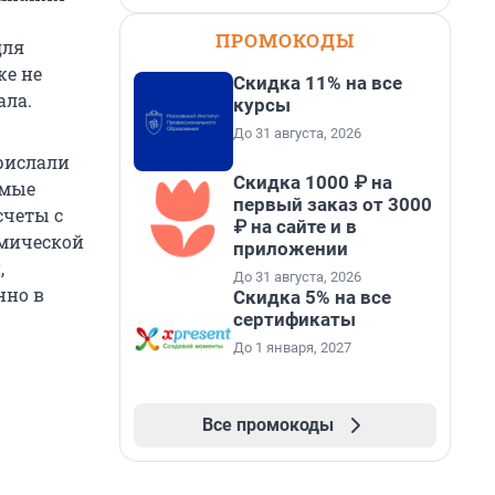
ПРОМОКОДЫ
для
же не
Скидка 11% на все
ала.
курсы
До 31 августа, 2026
рислали
Скидка 1000 ₽ на
имые
первый заказ от 3000
счеты с
₽ на сайте и в
омической
приложении
,
До 31 августа, 2026
нно в
Скидка 5% на все
сертификаты
До 1 января, 2027
Все промокоды