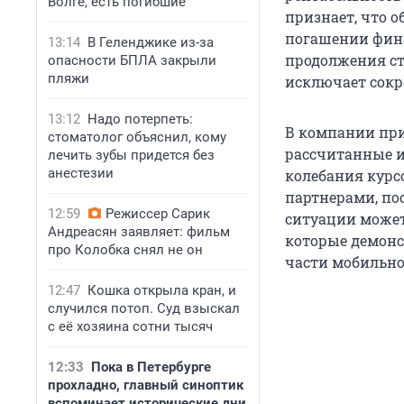
Волге, есть погибшие
признает, что 
погашении фина
13:14
В Геленджике из-за
продолжения ст
опасности БПЛА закрыли
пляжи
исключает сокр
13:12
Надо потерпеть:
В компании при
стоматолог объяснил, кому
рассчитанные и
лечить зубы придется без
анестезии
колебания курс
партнерами, по
12:59
Режиссер Сарик
ситуации может
Андреасян заявляет: фильм
которые демонс
про Колобка снял не он
части мобильног
12:47
Кошка открыла кран, и
случился потоп. Суд взыскал
с её хозяина сотни тысяч
12:33
Пока в Петербурге
прохладно, главный синоптик
вспоминает исторические дни