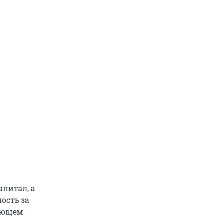
апитал, а
ость за
пающем