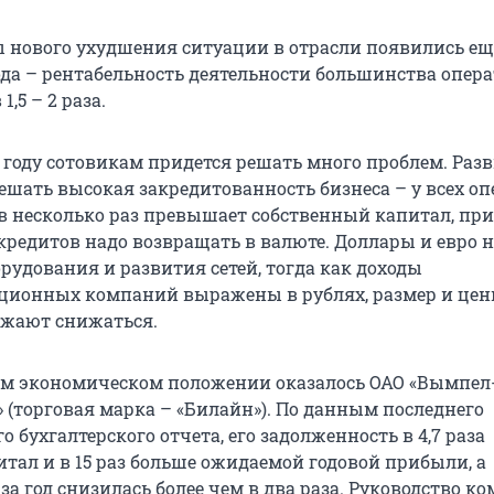
 нового ухудшения ситуации в отрасли появились еще 
года – рентабельность деятельности большинства опер
1,5 – 2 раза.
году сотовикам придется решать много проблем. Раз
ешать высокая закредитованность бизнеса – у всех о
в несколько раз превышает собственный капитал, пр
кредитов надо возвращать в валюте. Доллары и евро
рудования и развития сетей, тогда как доходы
ционных компаний выражены в рублях, размер и цен
лжают снижаться.
м экономическом положении оказалось ОАО «Вымпел
(торговая марка – «Билайн»). По данным последнего
 бухгалтерского отчета, его задолженность в 4,7 раза
тал и в 15 раз больше ожидаемой годовой прибыли, а
за год снизилась более чем в два раза. Руководство к