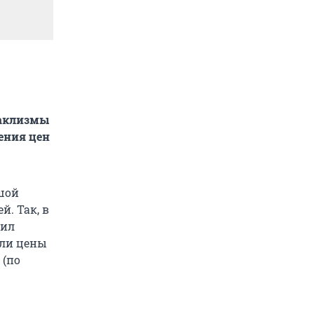
таклизмы
ения цен
шой
й. Так, в
нил
или цены
 (по