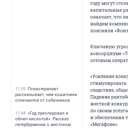
году могут сто
капитальные ра
означает, что л
найдем компенс
пояснили «Фонт
Ключевую угроз
консорциуме «Т
сотовым операт
«Усиление конк
стимулировать 
11:55
Психотерапевт
следствие, об
рассказывает, чем кошатники
Падение рентаб
отличаются от собачников
жесткой конкур
по своим услуг
11:44
«Год преследовал и
и обеспечения 
облил кислотой». Рассказ
«Мегафоне».
петербурженки о жестоком