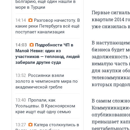
Болгарию, ещё один нашли в
море в Турции
Первые сигналы
квартале 2014 
14:14
Разговор начистоту. В
уже снизилась в 
какие реки Петербурга всё ещё
поступает канализация
В наступающем 
14:03
Подробности ЧП в
бизнеса будет м
Малой Невке: один из
задолженность 
участников — теплоход, людей
забирали другие суда
немалую часть 
для закупки обо
13:52
Россиянки взяли
телекоммуника
золото в чемпионате мира по
которых продо
академической гребле
13:40
Пропали, как
В самом сложно
Усольцевы. В Красноярском
Коммуникации» 
крае ищут ещё одну семью
опубликованного
превышает капи
13:27
Катера столкнулись в
рентабельность 