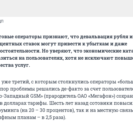
ДП
овые операторы признают, что девальвация рубля и
центных ставок могут привести к убыткам и даже
остоятельности. Но уверяют, что экономические ка
зиться на пользователях, хотя не исключают повыш
ества услуг.
 уже третий, с которым столкнулись операторы «боль
 пор проблемы решались де-факто за счет пользователе
еро-Западный GSM» (прародитель ОАО «Мегафон») сохра
в долларах тарифы. Шесть лет назад сотовики повыс
оуминга (на 20 – 30 процентов), так и на местную связь
фным планам – в 2,5 раза).