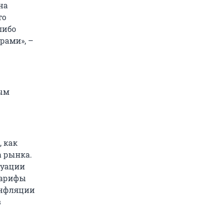
на
то
либо
рами», –
ным
, как
 рынка.
туации
тарифы
инфляции
в