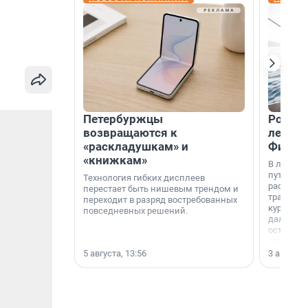
Петербуржцы
Россия
возвращаются к
летят 
«раскладушкам» и
Фидж
«книжкам»
В летнем
путешест
Технология гибких дисплеев
расширил
перестает быть нишевым трендом и
традици
переходит в разряд востребованных
курортам
повседневных решений.
дальние 
острова 
свидетел
МегаФона
5 августа, 13:56
3 августа,