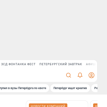
ЗСД ФОНТАНКА ФЕСТ
ПЕТЕРБУРГСКИЙ ЗАВТРАК
АФИША PLUS
тупил в вузы Петербурга по квоте
Петербург ищет креатив
Рейтинги
НОВОСТИ КОМПАНИЙ
НОВОС