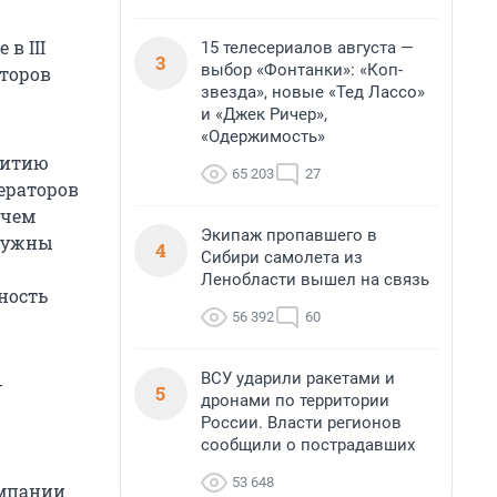
в III
15 телесериалов августа —
3
выбор «Фонтанки»: «Коп-
аторов
звезда», новые «Тед Лассо»
и «Джек Ричер»,
«Одержимость»
витию
65 203
27
ператоров
ичем
Экипаж пропавшего в
 нужны
4
Сибири самолета из
Ленобласти вышел на связь
ность
56 392
60
ВСУ ударили ракетами и
-
5
дронами по территории
России. Власти регионов
сообщили о пострадавших
53 648
омпании