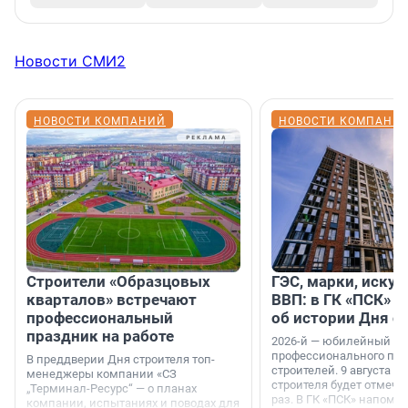
Новости СМИ2
НОВОСТИ КОМПАНИЙ
НОВОСТИ КОМПАНИ
Строители «Образцовых
ГЭС, марки, искус
кварталов» встречают
ВВП: в ГК «ПСК» р
профессиональный
об истории Дня с
праздник на работе
2026-й — юбилейный го
профессионального пр
В преддверии Дня строителя топ-
строителей. 9 августа 2
менеджеры компании «СЗ
строителя будет отмечат
„Терминал-Ресурс“ — о планах
раз. В ГК «ПСК» напомни
компании, испытаниях и поводах для