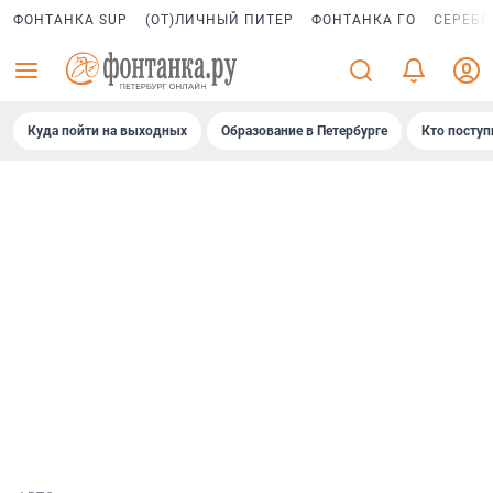
ФОНТАНКА SUP
(ОТ)ЛИЧНЫЙ ПИТЕР
ФОНТАНКА ГО
СЕРЕБР
Куда пойти на выходных
Образование в Петербурге
Кто поступ