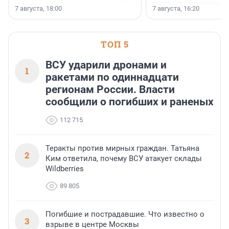
появился праздник и к
осторожного оптимизма.
7 августа, 18:00
7 августа, 16:20
поменялась роль строит
ТОП 5
ВСУ ударили дронами и
1
ракетами по одиннадцати
регионам России. Власти
сообщили о погибших и раненых
112 715
Теракты против мирных граждан. Татьяна
2
Ким ответила, почему ВСУ атакует склады
Wildberries
89 805
Погибшие и пострадавшие. Что известно о
3
взрыве в центре Москвы