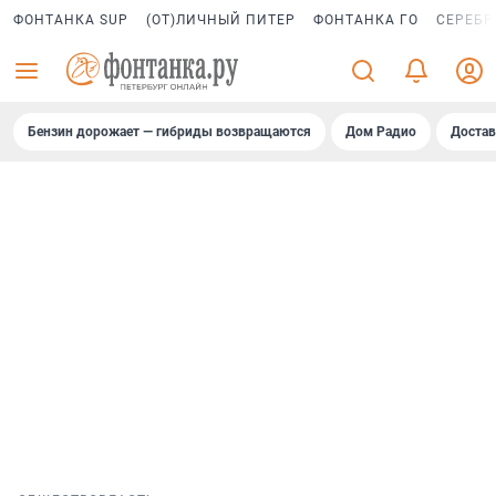
ФОНТАНКА SUP
(ОТ)ЛИЧНЫЙ ПИТЕР
ФОНТАНКА ГО
СЕРЕБР
Бензин дорожает — гибриды возвращаются
Дом Радио
Достав