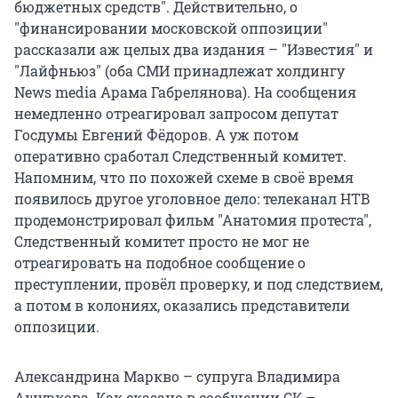
бюджетных средств". Действительно, о
"финансировании московской оппозиции"
рассказали аж целых два издания – "Известия" и
"Лайфньюз" (оба СМИ принадлежат холдингу
News media Арама Габрелянова). На сообщения
немедленно отреагировал запросом депутат
Госдумы Евгений Фёдоров. А уж потом
оперативно сработал Следственный комитет.
Напомним, что по похожей схеме в своё время
появилось другое уголовное дело: телеканал НТВ
продемонстрировал фильм "Анатомия протеста",
Следственный комитет просто не мог не
отреагировать на подобное сообщение о
преступлении, провёл проверку, и под следствием,
а потом в колониях, оказались представители
оппозиции.
Александрина Маркво – супруга Владимира
Ашуркова. Как сказано в сообщении СК –