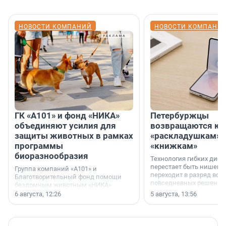
НОВОСТИ КОМПАНИЙ
НОВОСТИ КОМПАНИ
ГК «А101» и фонд «НИКА»
Петербуржцы
объединяют усилия для
возвращаются к
защиты животных в рамках
«раскладушкам» 
программы
«книжкам»
биоразнообразия
Технология гибких дисп
перестает быть нишевы
Группа компаний «А101» и
переходит в разряд вос
Благотворительный фонд помощи
повседневных решений
бездомным животным «НИКА»
заключили соглашение о
6 августа, 12:26
5 августа, 13:56
стратегическом сотрудничестве.