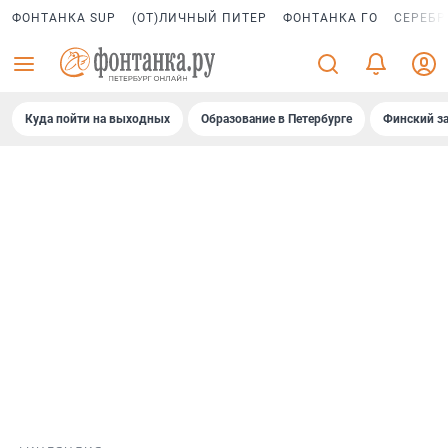
ФОНТАНКА SUP
(ОТ)ЛИЧНЫЙ ПИТЕР
ФОНТАНКА ГО
СЕРЕБР
Куда пойти на выходных
Образование в Петербурге
Финский за