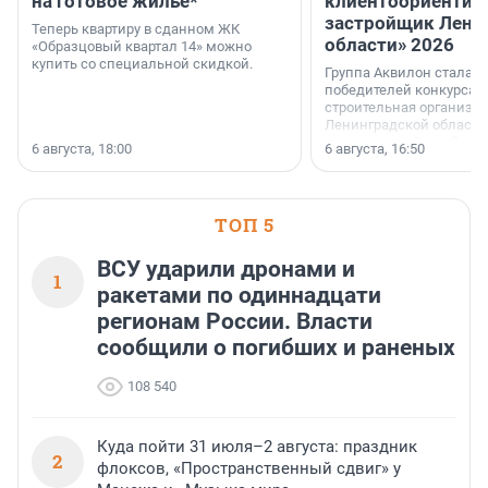
на готовое жильё*
клиентоориентир
застройщик Лени
Теперь квартиру в сданном ЖК
области» 2026
«Образцовый квартал 14» можно
купить со специальной скидкой.
Группа Аквилон стала 
победителей конкурса 
строительная организа
Ленинградской области 
номинации «Самый
6 августа, 18:00
6 августа, 16:50
клиентоориентированн
застройщик Ленинград
области».
ТОП 5
ВСУ ударили дронами и
1
ракетами по одиннадцати
регионам России. Власти
сообщили о погибших и раненых
108 540
Куда пойти 31 июля–2 августа: праздник
2
флоксов, «Пространственный сдвиг» у