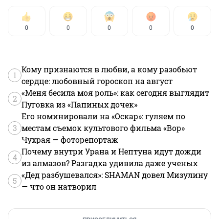
0
0
0
0
0
Кому признаются в любви, а кому разобьют
1
сердце: любовный гороскоп на август
«Меня бесила моя роль»: как сегодня выглядит
2
Пуговка из «Папиных дочек»
Его номинировали на «Оскар»: гуляем по
3
местам съемок культового фильма «Вор»
Чухрая — фоторепортаж
Почему внутри Урана и Нептуна идут дожди
4
из алмазов? Разгадка удивила даже ученых
«Дед разбушевался»: SHAMAN довел Мизулину
5
— что он натворил